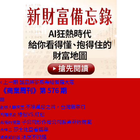
上一期
誠品將夢想帶給普羅大眾
《商業周刊》第 576 期
不除萬惡之首，台灣無寧日
創辦人聊天室
綠包VS.紅包
石頭評論
子公司炒作母公司股票亟待規範
商場自慢塾
莎士比亞看選舉
去梯言
冰炭不同爐
總編輯的話