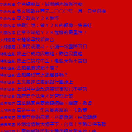
全台總動員，展開絕地滅蟲行動
封面故事
吳文國敢在西元二○○○年一月一日坐飛機
封面故事
康之政為Ｙ２Ｋ憔悴
封面故事
林獻仁說：做Ｙ２Ｋ的都像一隻青蛙
封面故事
企業不知道Ｙ２Ｋ危機的嚴重性？
封面故事
宋楚瑜尋找新舞台
火線話題
江澤民栽跟斗，小淵一新國際耳目
火線話題
曾正仁成功因敢賭，敗也因愛賭
特別企劃
曾正仁搞垮中企，老股東悔不當初
特別企劃
金融風暴欲罷不能？
特別企劃
金融業也有連鎖風暴嗎？
特別企劃
五鬼搬運法搬到銀行團頭上
特別企劃
上個月中企改選董監事就已不尋常
特別企劃
政府健全法治才是管理上策
特別企劃
四萬餘家台商面臨縮編、關廠、撤資
產業風雲
這是中共十年來最嚴厲的一次政策
人物專訪
東南亞金融風暴，台商重創，由盈轉虧
產業風雲
外銷增值稅大帽子下，台商十字路口停看聽
產業風雲
年興紡織陳榮秋大膽用退休武官管工廠
人物特寫