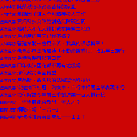
陳榮秋傳承踏實苦幹的家風
人物特寫
激勵因子讓人全副精神投入工作
人物特寫
資訊科技為障胞創造無障礙空間
產業風雲
福特六和花大錢挑戰裕隆盟主地位
產業風雲
房地產的春天已經不遠？
產業風雲
營建業將來會更辛苦，我真的很想轉業！
人物專訪
老舊都市更新加速「不動產證券化」政策早日施行
產業風雲
香港暫時可以喘口氣
產業風雲
四年後法國花都不再有垃圾場
產業風雲
環保政策全面轉型
產業風雲
產品新、觀念炫的法國環保科技界
產業風雲
宏遠摘下桂冠，汽機車、自行車相關產業表現不俗
產業風雲
如何解讀今年前三季製造業一百大排行榜
產業風雲
一流學府能否教出一流人才？
國際視窗
網路市場「三合一」
國際視窗
全球科技菁英養成班——ＩＩＴ
國際視窗