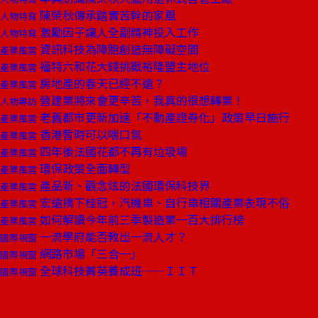
陳榮秋傳承踏實苦幹的家風
人物特寫
激勵因子讓人全副精神投入工作
人物特寫
資訊科技為障胞創造無障礙空間
產業風雲
福特六和花大錢挑戰裕隆盟主地位
產業風雲
房地產的春天已經不遠？
產業風雲
營建業將來會更辛苦，我真的很想轉業！
人物專訪
老舊都市更新加速「不動產證券化」政策早日施行
產業風雲
香港暫時可以喘口氣
產業風雲
四年後法國花都不再有垃圾場
產業風雲
環保政策全面轉型
產業風雲
產品新、觀念炫的法國環保科技界
產業風雲
宏遠摘下桂冠，汽機車、自行車相關產業表現不俗
產業風雲
如何解讀今年前三季製造業一百大排行榜
產業風雲
一流學府能否教出一流人才？
國際視窗
網路市場「三合一」
國際視窗
全球科技菁英養成班——ＩＩＴ
國際視窗