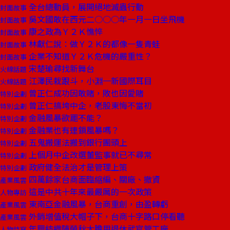
全台總動員，展開絕地滅蟲行動
封面故事
吳文國敢在西元二○○○年一月一日坐飛機
封面故事
康之政為Ｙ２Ｋ憔悴
封面故事
林獻仁說：做Ｙ２Ｋ的都像一隻青蛙
封面故事
企業不知道Ｙ２Ｋ危機的嚴重性？
封面故事
宋楚瑜尋找新舞台
火線話題
江澤民栽跟斗，小淵一新國際耳目
火線話題
曾正仁成功因敢賭，敗也因愛賭
特別企劃
曾正仁搞垮中企，老股東悔不當初
特別企劃
金融風暴欲罷不能？
特別企劃
金融業也有連鎖風暴嗎？
特別企劃
五鬼搬運法搬到銀行團頭上
特別企劃
上個月中企改選董監事就已不尋常
特別企劃
政府健全法治才是管理上策
特別企劃
四萬餘家台商面臨縮編、關廠、撤資
產業風雲
這是中共十年來最嚴厲的一次政策
人物專訪
東南亞金融風暴，台商重創，由盈轉虧
產業風雲
外銷增值稅大帽子下，台商十字路口停看聽
產業風雲
年興紡織陳榮秋大膽用退休武官管工廠
人物特寫