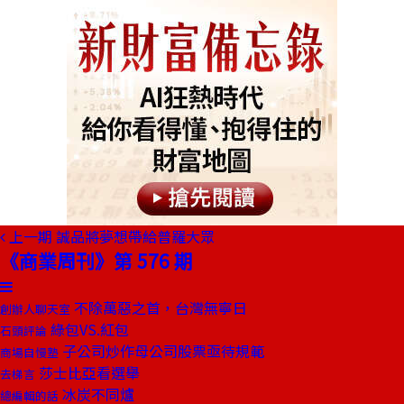
上一期
誠品將夢想帶給普羅大眾
《商業周刊》第 576 期
不除萬惡之首，台灣無寧日
創辦人聊天室
綠包VS.紅包
石頭評論
子公司炒作母公司股票亟待規範
商場自慢塾
莎士比亞看選舉
去梯言
冰炭不同爐
總編輯的話