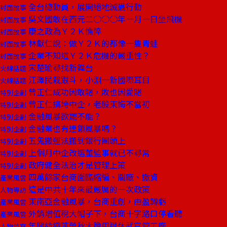
全台總動員，展開絕地滅蟲行動
封面故事
吳文國敢在西元二○○○年一月一日坐飛機
封面故事
康之政為Ｙ２Ｋ憔悴
封面故事
林獻仁說：做Ｙ２Ｋ的都像一隻青蛙
封面故事
企業不知道Ｙ２Ｋ危機的嚴重性？
封面故事
宋楚瑜尋找新舞台
火線話題
江澤民栽跟斗，小淵一新國際耳目
火線話題
曾正仁成功因敢賭，敗也因愛賭
特別企劃
曾正仁搞垮中企，老股東悔不當初
特別企劃
金融風暴欲罷不能？
特別企劃
金融業也有連鎖風暴嗎？
特別企劃
五鬼搬運法搬到銀行團頭上
特別企劃
上個月中企改選董監事就已不尋常
特別企劃
政府健全法治才是管理上策
特別企劃
四萬餘家台商面臨縮編、關廠、撤資
產業風雲
這是中共十年來最嚴厲的一次政策
人物專訪
東南亞金融風暴，台商重創，由盈轉虧
產業風雲
外銷增值稅大帽子下，台商十字路口停看聽
產業風雲
年興紡織陳榮秋大膽用退休武官管工廠
人物特寫