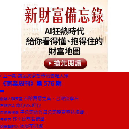
上一期
誠品將夢想帶給普羅大眾
《商業周刊》第 576 期
不除萬惡之首，台灣無寧日
創辦人聊天室
綠包VS.紅包
石頭評論
子公司炒作母公司股票亟待規範
商場自慢塾
莎士比亞看選舉
去梯言
冰炭不同爐
總編輯的話