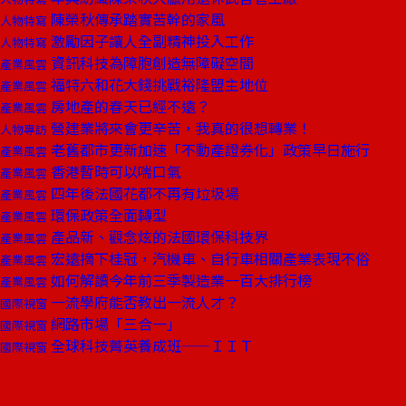
陳榮秋傳承踏實苦幹的家風
人物特寫
激勵因子讓人全副精神投入工作
人物特寫
資訊科技為障胞創造無障礙空間
產業風雲
福特六和花大錢挑戰裕隆盟主地位
產業風雲
房地產的春天已經不遠？
產業風雲
營建業將來會更辛苦，我真的很想轉業！
人物專訪
老舊都市更新加速「不動產證券化」政策早日施行
產業風雲
香港暫時可以喘口氣
產業風雲
四年後法國花都不再有垃圾場
產業風雲
環保政策全面轉型
產業風雲
產品新、觀念炫的法國環保科技界
產業風雲
宏遠摘下桂冠，汽機車、自行車相關產業表現不俗
產業風雲
如何解讀今年前三季製造業一百大排行榜
產業風雲
一流學府能否教出一流人才？
國際視窗
網路市場「三合一」
國際視窗
全球科技菁英養成班——ＩＩＴ
國際視窗