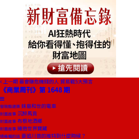
上一期
最會賺危機錢的人 貿易戰5大預言
《商業周刊》第 1648 期
妹島和世的電車
發現酷建築
沉醉馬貢
封面故事
布根地酒鄉
封面故事
擁抱世界寶藏
封面故事
要追川普的推特到什麼時候？
總編輯的話