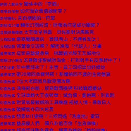
關係中的「空間」
創辦人聊天室
如何面對價值觀衝突？
商場自慢塾
來自德國的一巴掌
新物種Biz
轉型訂閱經濟，財報為何是成功關鍵？
新經濟24講
太空衛星爭霸 貝佐斯對決馬斯克
金融時報精選
廠商醞釀撤店 微風南山：不適者淘汰！
火線話題
郭董會交班嗎？ 解密鴻海「代班人」計畫
火線話題
這家高雄健身房 挑戰觀光股王瓦城地位
產業風雲
宏碁陳俊聖縫隙淘金：打到對手有反應就中了！
商周CEO學院
年中面談來了！主管、員工四招談出好績效
特別企劃
砸20億回收寶特瓶！新纖撿回不要的生意盤算
產業風雲
7位大老闆貿易戰突圍攻略
封面故事
鴻海郭台銘：貿易戰兩邊押 科技戰選邊站
封面故事
全球車飾大王秦榮華：減負債、要抱團、別亂跑
封面故事
對景氣最敏感的工具機廠 戒掉人情、勇敢砍人
封面故事
破解度冬四大迷思
封面故事
想靠MIT避稅？三招閃過「洗產地」雷區
封面故事
藝品獵人們 讀八卦追百億「生貨商機」
產業風雲
超商怪味聯名零食 爆賣背後的「換粉效應」
產業風雲