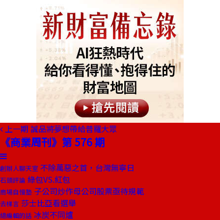
上一期
誠品將夢想帶給普羅大眾
《商業周刊》第 576 期
不除萬惡之首，台灣無寧日
創辦人聊天室
綠包VS.紅包
石頭評論
子公司炒作母公司股票亟待規範
商場自慢塾
莎士比亞看選舉
去梯言
冰炭不同爐
總編輯的話