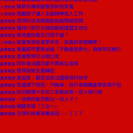
陳榮秋傳承踏實苦幹的家風
人物特寫
激勵因子讓人全副精神投入工作
人物特寫
資訊科技為障胞創造無障礙空間
產業風雲
福特六和花大錢挑戰裕隆盟主地位
產業風雲
房地產的春天已經不遠？
產業風雲
營建業將來會更辛苦，我真的很想轉業！
人物專訪
老舊都市更新加速「不動產證券化」政策早日施行
產業風雲
香港暫時可以喘口氣
產業風雲
四年後法國花都不再有垃圾場
產業風雲
環保政策全面轉型
產業風雲
產品新、觀念炫的法國環保科技界
產業風雲
宏遠摘下桂冠，汽機車、自行車相關產業表現不俗
產業風雲
如何解讀今年前三季製造業一百大排行榜
產業風雲
一流學府能否教出一流人才？
國際視窗
網路市場「三合一」
國際視窗
全球科技菁英養成班——ＩＩＴ
國際視窗