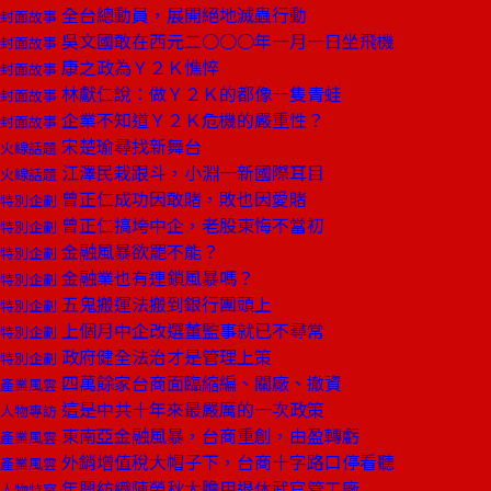
全台總動員，展開絕地滅蟲行動
封面故事
吳文國敢在西元二○○○年一月一日坐飛機
封面故事
康之政為Ｙ２Ｋ憔悴
封面故事
林獻仁說：做Ｙ２Ｋ的都像一隻青蛙
封面故事
企業不知道Ｙ２Ｋ危機的嚴重性？
封面故事
宋楚瑜尋找新舞台
火線話題
江澤民栽跟斗，小淵一新國際耳目
火線話題
曾正仁成功因敢賭，敗也因愛賭
特別企劃
曾正仁搞垮中企，老股東悔不當初
特別企劃
金融風暴欲罷不能？
特別企劃
金融業也有連鎖風暴嗎？
特別企劃
五鬼搬運法搬到銀行團頭上
特別企劃
上個月中企改選董監事就已不尋常
特別企劃
政府健全法治才是管理上策
特別企劃
四萬餘家台商面臨縮編、關廠、撤資
產業風雲
這是中共十年來最嚴厲的一次政策
人物專訪
東南亞金融風暴，台商重創，由盈轉虧
產業風雲
外銷增值稅大帽子下，台商十字路口停看聽
產業風雲
年興紡織陳榮秋大膽用退休武官管工廠
人物特寫