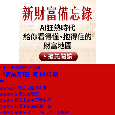
上一期
瘋媽祖經濟學
《商業周刊》第 1640 期
紅色太陽駕訓班
發現酷建築
胺基酸的春天
封面故事
餐桌上的春野養心禪
封面故事
穀雨下的海味嘉年華
封面故事
蔡珠兒 走春，在舌尖上市集裡
封面故事