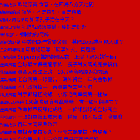
歐陽應霽 食春，在四海八方天地間
封面故事
領導，不是控制，而是釋放
總編輯的話
如果孔子活在今天？
創辦人的活學院
犯錯就必須責備，原諒是例外
商場自慢塾
被制約的奇緣
新物種Biz
中美網路借貸變災難 英國Zopa為何能大賺？
新經濟24講
印度總理靠「硬漢外交」衝選情
金融時報精選
Superdry潮牌變國民衣 上演「罷免執行長」
火線話題
全球最大保麗龍家族 長子對父親的完美復仇
產業風雲
資金大赦法上路 10兆台商熱錢返鄉效應
焦點新聞
老台商第一線警告：海外資金十年內會散掉
焦點新聞
不甩政府招手 台資最想去星、港
焦點新聞
對手都是怪物級 小廠毛利率衝第一秘訣
科技風雲
150萬會員資料亂糟糟 杏一如何翻轉它？
商周CEO學院
致命掉單反讓他成功！一條訊號線的全球霸主
產業風雲
一張訂單餵五成營收 祥碩「積木戰法」降風險
科技風雲
百年大同衰敗啟示
封面故事
賣祖產能撐多久？林郭文艷能擋下市場派？
封面故事
全台第一批上市公司 竟是這家活最好
封面故事