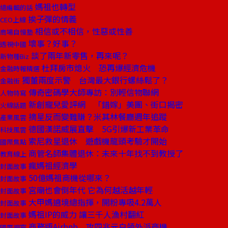
媽祖也轉型
總編輯的話
挨子彈的情義
CEO上線
相信或不相信，性惡或性善
商場自慢塾
壞事？好事？
透視中國
談了兩年新零售，再來呢？
新物種Biz
杜拜房市熄火 恐再爆經濟危機
金融時報精選
獨董兩度示警 台灣最大銀行螺絲鬆了？
金融街
傳奇密碼學大師專訪：別輕信物聯網
人物特寫
新創寵兒愛評網 「錯嫁」美團、街口揭密
火線話題
摘星反而變難賺？米其林餐廳週年追蹤
產業風雲
德國漢諾威展直擊 5G引爆新工業革命
科技風雲
索尼救星退休 遊戲機龍頭考驗才開始
國際焦點
商管名師集體退休：未來十年找不到教授了
教育線上
瘋媽祖經濟學
封面故事
50億媽祖商機從哪來？
封面故事
宮廟也會倒年代 它為何越活越年輕
封面故事
大甲媽遶境總指揮，開粉專吸4.2萬人
封面故事
媽祖IP的威力 讓三千人漁村翻紅
封面故事
商務版Airbnb 攻四兆元白領外派商機
國際視窗