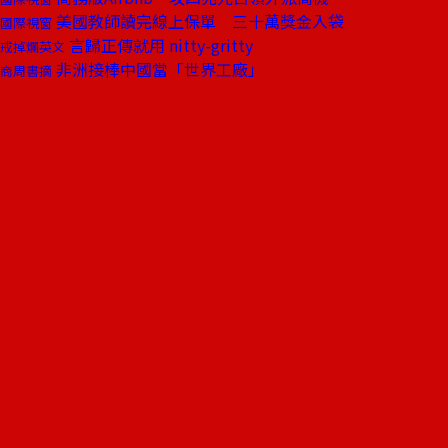
美國教師讀完線上保單 三十萬獎金入袋
國際視窗
言歸正傳就用 nitty-gritty
戒掉爛英文
非洲接棒中國當「世界工廠」
商周書摘