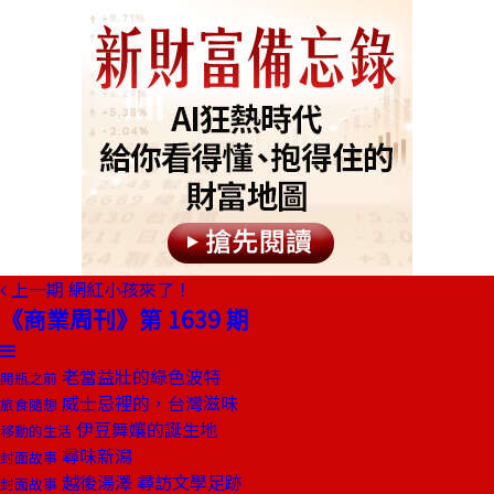
上一期
網紅小孩來了！
《商業周刊》第 1639 期
老當益壯的綠色波特
開瓶之前
威士忌裡的，台灣滋味
旅食隨想
伊豆舞孃的誕生地
移動的生活
尋味新潟
封面故事
越後湯澤 尋訪文學足跡
封面故事