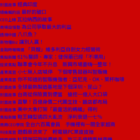
經典印度
封面故事
最好的破口
總編輯的話
瓦拉納西的故事
CEO上線
為公司爭取最大的利益
商場自慢塾
八爪魚？
透視中國
讓別人贏！
新物種Biz
「貝嫂」維多利亞自剖女力經營術
金融時報精選
61％醫師、專家：健保藥已經「不堪用」
焦點新聞
聯準會今年不升息 新興市場要嗨一整年！
投資焦點
小七無人店喊停 下個零售殺器叫智販機
產業風雲
你不知道的智販機強者：亞尼克、OK、萊杯咖啡
產業風雲
全球最熱製造基地是下個深圳、昆山？
封面故事
台商從保險賣到便當 搶挖一億人大口袋
封面故事
直擊！百億身價二代團生技、飯店都布局
封面故事
美中大象打架「最靈活的螞蟻」得利
封面故事
鞋王轉型遇四大亂流 淨利衰退一七％
焦點新聞
全台六百萬會員 手機裡有一間全家超商
商周CEO學院
遊戲串流來了 輕電競PC業皮皮挫
科技風雲
杜拜端莊時尚週推手 攻三千億穆斯林商機
國際視窗