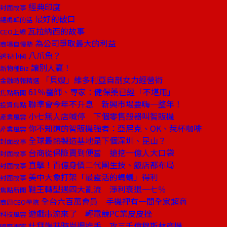
經典印度
封面故事
最好的破口
總編輯的話
瓦拉納西的故事
CEO上線
為公司爭取最大的利益
商場自慢塾
八爪魚？
透視中國
讓別人贏！
新物種Biz
「貝嫂」維多利亞自剖女力經營術
金融時報精選
61％醫師、專家：健保藥已經「不堪用」
焦點新聞
聯準會今年不升息 新興市場要嗨一整年！
投資焦點
小七無人店喊停 下個零售殺器叫智販機
產業風雲
你不知道的智販機強者：亞尼克、OK、萊杯咖啡
產業風雲
全球最熱製造基地是下個深圳、昆山？
封面故事
台商從保險賣到便當 搶挖一億人大口袋
封面故事
直擊！百億身價二代團生技、飯店都布局
封面故事
美中大象打架「最靈活的螞蟻」得利
封面故事
鞋王轉型遇四大亂流 淨利衰退一七％
焦點新聞
全台六百萬會員 手機裡有一間全家超商
商周CEO學院
遊戲串流來了 輕電競PC業皮皮挫
科技風雲
杜拜端莊時尚週推手 攻三千億穆斯林商機
國際視窗