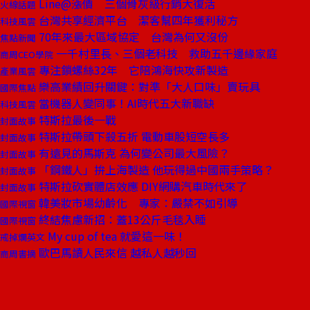
Line@漲價 三個骨灰級行銷大復活
火線話題
台灣共享經濟平台 潔客幫四年獲利秘方
科技風雲
70年來最大區域協定 台灣為何又沒份
焦點新聞
一千村里長、三個老科技 救助五千邊緣家庭
商周CEO學院
專注鎖螺絲32年 它陪鴻海快攻新製造
產業風雲
樂高業績回升關鍵：對準「大人口味」賣玩具
國際焦點
當機器人變同事！AI時代五大新職缺
科技風雲
特斯拉最後一戰
封面故事
特斯拉帶頭下殺五折 電動車股短空長多
封面故事
有遠見的馬斯克 為何變公司最大風險？
封面故事
「鋼鐵人」拚上海製造 他玩得過中國兩手策略？
封面故事
特斯拉砍實體店效應 DIY網購汽車時代來了
封面故事
韓美妝市場幼齡化 專家：嚴禁不如引導
國際視窗
終結焦慮新招：蓋13公斤毛毯入睡
國際視窗
My cup of tea 就愛這一味！
戒掉爛英文
歐巴馬讀人民來信 越私人越秒回
商周書摘