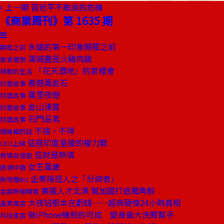
上一期
習近平不敢說的危機
《商業周刊》第 1635 期
永遠的第一印象開瓶之前
開瓶之前
滿城盡是火雞肉飯
旅食隨想
「花天酒地」的賞櫻會
移動的生活
春遊萬金石
封面故事
萬里夜遊
封面故事
金山淺嘗
封面故事
石門品茗
封面故事
不捨，不得
總編輯的話
這座印度皇陵的權力戰
CEO上線
這就是熱情
商場自慢塾
女王萬歲
透視中國
企業接班人之「分歧者」
新物種Biz
美國人才北漂 幫加國打造獨角鯨
金融時報精選
大夜班根本在虧錢⋯⋯超商硬撐24小時真相
產業風雲
做iPhone機殼的可成 變身最大洗腎幫手
科技風雲