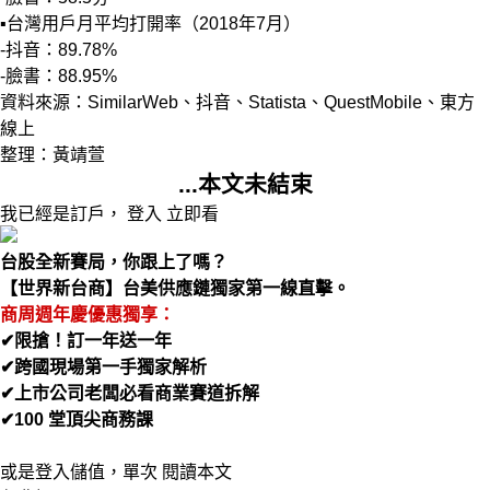
▪台灣用戶月平均打開率（2018年7月）
-抖音：89.78%
-臉書：88.95%
資料來源：SimilarWeb、抖音、Statista、QuestMobile、東方
線上
整理：黃靖萱
...本文未結束
我已經是訂戶，
登入
立即看
台股全新賽局，你跟上了嗎？
【世界新台商】台美供應鏈獨家第一線直擊。
商周週年慶優惠獨享：
✔︎限搶！訂一年送一年
✔︎跨國現場第一手獨家解析
✔︎上市公司老闆必看商業賽道拆解
✔︎100 堂頂尖商務課
立即掌握台股關鍵
或是登入儲值，單次
閱讀本文