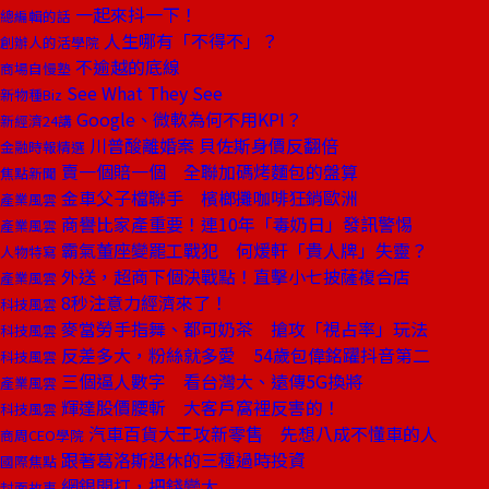
一起來抖一下！
總編輯的話
人生哪有「不得不」？
創辦人的活學院
不逾越的底線
商場自慢塾
See What They See
新物種Biz
Google、微軟為何不用KPI？
新經濟24講
川普酸離婚案 貝佐斯身價反翻倍
金融時報精選
賣一個賠一個 全聯加碼烤麵包的盤算
焦點新聞
金車父子檔聯手 檳榔攤咖啡狂銷歐洲
產業風雲
商譽比家產重要！連10年「毒奶日」發訊警惕
產業風雲
霸氣董座變罷工戰犯 何煖軒「貴人牌」失靈？
人物特寫
外送，超商下個決戰點！直擊小七披薩複合店
產業風雲
8秒注意力經濟來了！
科技風雲
麥當勞手指舞、都可奶茶 搶攻「視占率」玩法
科技風雲
反差多大，粉絲就多愛 54歲包偉銘躍抖音第二
科技風雲
三個逼人數字 看台灣大、遠傳5G換將
產業風雲
輝達股價腰斬 大客戶窩裡反害的！
科技風雲
汽車百貨大王攻新零售 先想八成不懂車的人
商周CEO學院
跟著葛洛斯退休的三種過時投資
國際焦點
網銀開打，把錢變大
封面故事