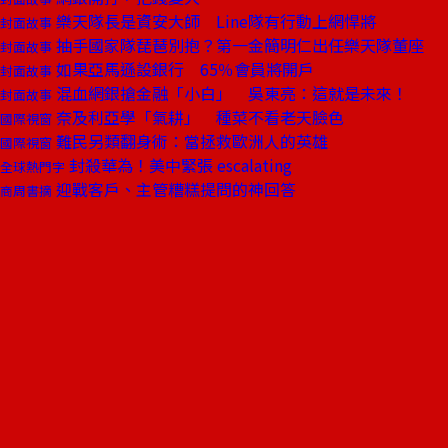
樂天隊長是資安大師 Line隊有行動上網悍將
封面故事
抽手國家隊琵琶別抱？第一金簡明仁出任樂天隊董座
封面故事
如果亞馬遜設銀行 65％會員將開戶
封面故事
混血網銀搶金融「小白」 吳東亮：這就是未來！
封面故事
奈及利亞學「氣耕」 種菜不看老天臉色
國際視窗
難民另類翻身術：當拯救歐洲人的英雄
國際視窗
封殺華為！美中緊張 escalating
全球熱門字
迎戰客戶、主管糟糕提問的神回答
商周書摘