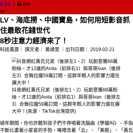
｜
分享
列印
LV、海底撈、中國寶島，如何用短影音抓
住最敢花錢世代
8秒注意力經濟來了！
科技風雲｜
撰文者：
黃靖萱
｜出刊日期：
2019-02-21
抖音網紅黃氏兄弟（後排左1、2）玩創意獲68萬粉
絲，才12歲的Anita（前排右1）與哥哥Ivan（後排左
3）合舞拉攏59萬訂閱，這群年輕人的影響力還在擴
大中！(來源．TikTok台灣提供)
過年期間，你也許聽到孩子們不停唱著洗腦曲《學貓叫》、手指
不斷比畫著小星星的手勢，嘴裡念著「云」、「美姬」、「黃氏