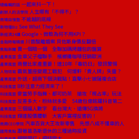
一起來抖一下！
總編輯的話
人生哪有「不得不」？
創辦人的活學院
不逾越的底線
商場自慢塾
See What They See
新物種Biz
Google、微軟為何不用KPI？
新經濟24講
川普酸離婚案 貝佐斯身價反翻倍
金融時報精選
賣一個賠一個 全聯加碼烤麵包的盤算
焦點新聞
金車父子檔聯手 檳榔攤咖啡狂銷歐洲
產業風雲
商譽比家產重要！連10年「毒奶日」發訊警惕
產業風雲
霸氣董座變罷工戰犯 何煖軒「貴人牌」失靈？
人物特寫
外送，超商下個決戰點！直擊小七披薩複合店
產業風雲
8秒注意力經濟來了！
科技風雲
麥當勞手指舞、都可奶茶 搶攻「視占率」玩法
科技風雲
反差多大，粉絲就多愛 54歲包偉銘躍抖音第二
科技風雲
三個逼人數字 看台灣大、遠傳5G換將
產業風雲
輝達股價腰斬 大客戶窩裡反害的！
科技風雲
汽車百貨大王攻新零售 先想八成不懂車的人
商周CEO學院
跟著葛洛斯退休的三種過時投資
國際焦點
網銀開打，把錢變大
封面故事