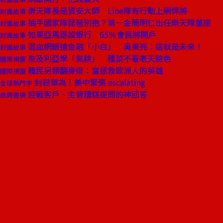
樂天隊長是資安大師 Line隊有行動上網悍將
封面故事
抽手國家隊琵琶別抱？第一金簡明仁出任樂天隊董座
封面故事
如果亞馬遜設銀行 65％會員將開戶
封面故事
混血網銀搶金融「小白」 吳東亮：這就是未來！
封面故事
奈及利亞學「氣耕」 種菜不看老天臉色
國際視窗
難民另類翻身術：當拯救歐洲人的英雄
國際視窗
封殺華為！美中緊張 escalating
全球熱門字
迎戰客戶、主管糟糕提問的神回答
商周書摘