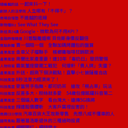
一起來抖一下！
總編輯的話
人生哪有「不得不」？
創辦人的活學院
不逾越的底線
商場自慢塾
See What They See
新物種Biz
Google、微軟為何不用KPI？
新經濟24講
川普酸離婚案 貝佐斯身價反翻倍
金融時報精選
賣一個賠一個 全聯加碼烤麵包的盤算
焦點新聞
金車父子檔聯手 檳榔攤咖啡狂銷歐洲
產業風雲
商譽比家產重要！連10年「毒奶日」發訊警惕
產業風雲
霸氣董座變罷工戰犯 何煖軒「貴人牌」失靈？
人物特寫
外送，超商下個決戰點！直擊小七披薩複合店
產業風雲
8秒注意力經濟來了！
科技風雲
麥當勞手指舞、都可奶茶 搶攻「視占率」玩法
科技風雲
反差多大，粉絲就多愛 54歲包偉銘躍抖音第二
科技風雲
三個逼人數字 看台灣大、遠傳5G換將
產業風雲
輝達股價腰斬 大客戶窩裡反害的！
科技風雲
汽車百貨大王攻新零售 先想八成不懂車的人
商周CEO學院
跟著葛洛斯退休的三種過時投資
國際焦點
網銀開打，把錢變大
封面故事