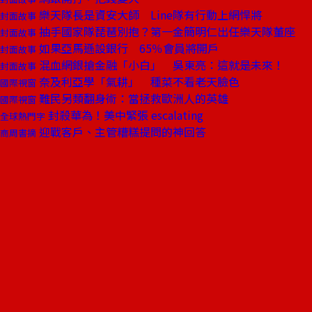
樂天隊長是資安大師 Line隊有行動上網悍將
封面故事
抽手國家隊琵琶別抱？第一金簡明仁出任樂天隊董座
封面故事
如果亞馬遜設銀行 65％會員將開戶
封面故事
混血網銀搶金融「小白」 吳東亮：這就是未來！
封面故事
奈及利亞學「氣耕」 種菜不看老天臉色
國際視窗
難民另類翻身術：當拯救歐洲人的英雄
國際視窗
封殺華為！美中緊張 escalating
全球熱門字
迎戰客戶、主管糟糕提問的神回答
商周書摘