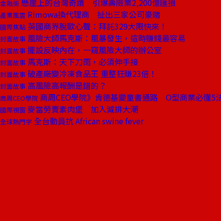
懸崖上的台灣奇蹟 引爆壽險業2,200億匯損
金融街
Rimowa換代理商 扯出三家公司豪賭
產業風雲
英國商界脫歐心聲：拜託329大限快來！
國際焦點
風險大師馬克斯：風暴發生，這時賺錢最容易
封面故事
擺設反映內在，一窺風險大師的辦公室
封面故事
馬克斯：天下刀雨，必須伸手接
封面故事
破產廠變冷凍食品王 重整狂賺23倍！
封面故事
高風險高報酬是錯的？
封面故事
商周CEO學院》肯德基變童書通路 O型商業必懂5
商周CEO學院
麥當勞賣素肉堡 加入減排大潮
國際視窗
全台動員抗 African swine fever
全球熱門字