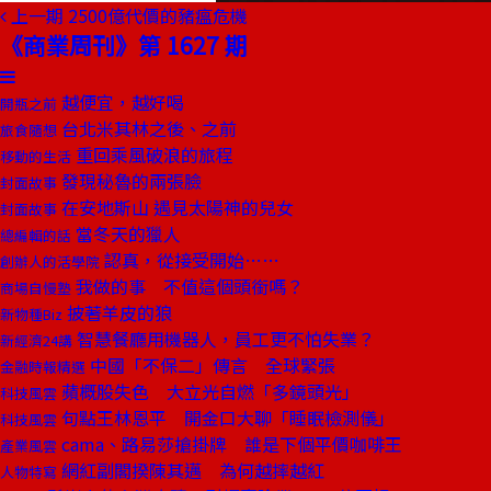
上一期
2500億代價的豬瘟危機
《商業周刊》第 1627 期
越便宜，越好喝
開瓶之前
台北米其林之後、之前
旅食隨想
重回乘風破浪的旅程
移動的生活
發現秘魯的兩張臉
封面故事
在安地斯山 遇見太陽神的兒女
封面故事
當冬天的獵人
總編輯的話
認真，從接受開始……
創辦人的活學院
我做的事 不值這個頭銜嗎？
商場自慢塾
披著羊皮的狼
新物種Biz
智慧餐廳用機器人，員工更不怕失業？
新經濟24講
中國「不保二」傳言 全球緊張
金融時報精選
蘋概股失色 大立光自燃「多鏡頭光」
科技風雲
句點王林恩平 開金口大聊「睡眠檢測儀」
科技風雲
cama、路易莎搶掛牌 誰是下個平價咖啡王
產業風雲
網紅副閣揆陳其邁 為何越摔越紅
人物特寫