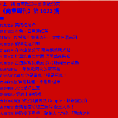
上一期
台商撤逃中國 倒數90天
《商業周刊》第 1623 期
美哉格納希
開瓶之前
本色，日月潭紅茶
旅食隨想
搭飯店免費渡船，穿梭在湄南河
移動的生活
徜徉南迴四鄉
封面故事
在地企業分享 南端絕美曙光點
封面故事
排灣族青農推薦 原民藝術隧道
封面故事
古道解說員最愛 靜聆聽南田石滾動
封面故事
一年道歉兩次的董事長
總編輯的話
你是當真？還是認真？
創辦人的活學院
寧搭捷運，不搭計程車
商場自慢塾
文化是好生意
趨勢中國
雲端上的婚禮
新物種Biz
矽谷掀農技熱 Google、軟銀搶投資
金融時報精選
台灣豬瘟防線三漏洞 全是人禍！
產業風雲
拚防疫下重手 豬怕人也怕的「豬病之神」
人物特寫