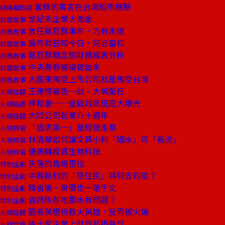
蜜蜂的寓言在台灣股市應驗
總編輯的話
世紀末企業大淘金
封面故事
放任新巨群事件，力有未逮
封面故事
吳祚欽若知今日，何必當初
封面故事
新巨群概念股財務報表分析
封面故事
中央票券被接管始末
封面故事
大股東掏空上市公司就是掏空台灣
封面故事
王應傑被告一狀，大喊冤枉
火線話題
祥和會──連戰政商班底大曝光
火線話題
大同公司創業八十週年
火線話題
「追求第一」是經營圭臬
人物特寫
林清華如何讓文具小利「細水」可「長流」
人物特寫
優美轉投資生物科技
人物特寫
失落的香格里拉
特別企劃
中興新村的「原住民」將何去何從？
特別企劃
精省後，房價也一落千丈
特別企劃
省府所在地風水有問題？
特別企劃
劉泰英想扮救火英雄，反而被火燒
火線話題
逾十家企業上財政部掛急診
火線話題