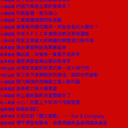
紓困方案是企業的普拿疼？
火線話題
阿扁當選，老共擔心
火線話題
三黨競選總部特色各異
火線話題
蕭萬長將續任閣揆，財金首長玩大風吹？
火線話題
今年ＡＰＥＣ年會政治對決意味濃厚
火線話題
經營企業最大的樂趣在開發潛力新市場
人物特寫
陳由豪要開始為集團瘦身
產業風雲
陳由豪：背後有一隻看不見的手
產業風雲
潘思源要當陳由豪的煞車手
產業風雲
台灣表現最好的資訊業一百大排行榜
特別企劃
第三季汽車類股表現最佳，其餘依然疲軟
特別企劃
國代轉換跑道轉戰立委人數可觀
火線話題
各券商力爭大華老臣
產業風雲
史上最壯觀的流星雨要來了
火線話題
小心！別跟上今年流行性感冒風
名人健康
無助的獅口
國際視窗
世紀末的「獨立運動」——You & Company
國際視窗
便不便宜有關係，低價網路商品是網路族最愛
國際視窗