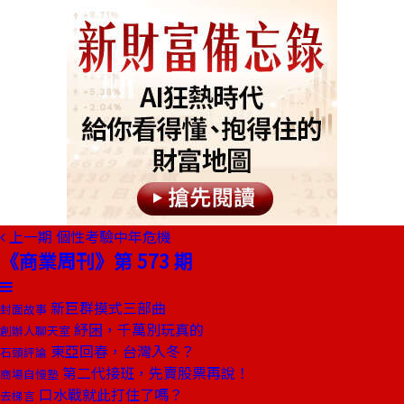
上一期
個性考驗中年危機
《商業周刊》第 573 期
新巨群摸式三部曲
封面故事
紓困，千萬別玩真的
創辦人聊天室
東亞回春，台灣入冬？
石頭評論
第二代接班，先賣股票再說！
商場自慢塾
口水戰就此打住了嗎？
去梯言