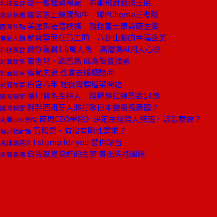
從一隻韓國殭屍 看網飛對戰迪士尼
科技風雲
詹宏志上鏡賣和牛 曝PChome三考驗
焦點新聞
美國製造這樣搞 難怪富士康設廠生變
國際焦點
藍寶堅尼任員工開 八卦山腳的幸福企業
焦點人物
微軟裁員1.8萬人後 高層揭AI用人心法
科技風雲
蜜雪兒．歐巴馬 成為價值強者
封面故事
模範夫妻 也曾去婚姻諮商
封面故事
白宮八年 她從彎腰種菜開始
封面故事
嗆川普名主持人 踩種族紅線恐丟14億
國際視窗
胖胖西班牙人將打敗日本變最長壽國？
國際視窗
商周CEO學院》決定由經理人接班，該怎麼做？
商周CEO學院
買股票，有沒有剛性需求？
理財相對論
I stump for you 替你站台
戒掉爛英文
自我感覺良好的主管 養出失控團隊
商周書摘