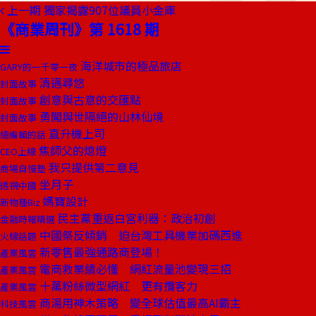
上一期
獨家揭露907位議員小金庫
《商業周刊》第 1618 期
海洋城市的極品旅店
GARY的一千零一夜
清邁尋悠
封面故事
創意與古意的交匯點
封面故事
勇闖與世隔絕的山林仙境
封面故事
直升機上司
總編輯的話
焦師父的熄燈
CEO上線
我只提供第二意見
商場自慢塾
坐月子
透視中國
媽寶設計
新物種Biz
民主黨重返白宮利器：政治初創
金融時報精選
中國祭反傾銷 迫台灣工具機業加碼西進
火線話題
新零售最強通路商登場！
產業風雲
電商救業績必懂 網紅流量池變現三招
產業風雲
十萬粉絲微型網紅 更有攬客力
產業風雲
商湯用神木策略 變全球估值最高AI霸主
科技風雲