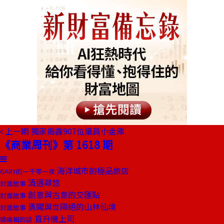
上一期
獨家揭露907位議員小金庫
《商業周刊》第 1618 期
海洋城市的極品旅店
GARY的一千零一夜
清邁尋悠
封面故事
創意與古意的交匯點
封面故事
勇闖與世隔絕的山林仙境
封面故事
直升機上司
總編輯的話