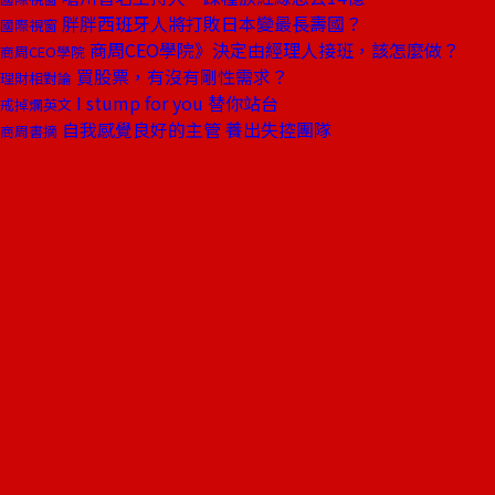
胖胖西班牙人將打敗日本變最長壽國？
國際視窗
商周CEO學院》決定由經理人接班，該怎麼做？
商周CEO學院
買股票，有沒有剛性需求？
理財相對論
I stump for you 替你站台
戒掉爛英文
自我感覺良好的主管 養出失控團隊
商周書摘