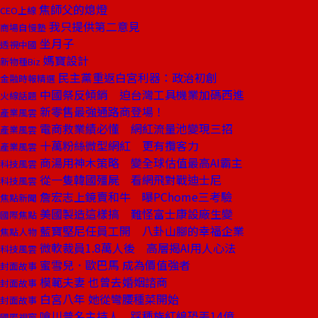
焦師父的熄燈
CEO上線
我只提供第二意見
商場自慢塾
坐月子
透視中國
媽寶設計
新物種Biz
民主黨重返白宮利器：政治初創
金融時報精選
中國祭反傾銷 迫台灣工具機業加碼西進
火線話題
新零售最強通路商登場！
產業風雲
電商救業績必懂 網紅流量池變現三招
產業風雲
十萬粉絲微型網紅 更有攬客力
產業風雲
商湯用神木策略 變全球估值最高AI霸主
科技風雲
從一隻韓國殭屍 看網飛對戰迪士尼
科技風雲
詹宏志上鏡賣和牛 曝PChome三考驗
焦點新聞
美國製造這樣搞 難怪富士康設廠生變
國際焦點
藍寶堅尼任員工開 八卦山腳的幸福企業
焦點人物
微軟裁員1.8萬人後 高層揭AI用人心法
科技風雲
蜜雪兒．歐巴馬 成為價值強者
封面故事
模範夫妻 也曾去婚姻諮商
封面故事
白宮八年 她從彎腰種菜開始
封面故事
嗆川普名主持人 踩種族紅線恐丟14億
國際視窗