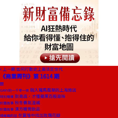
上一期
如何打動史上最淡定世代
《商業周刊》第 1614 期
融入羅馬風華的上海旅店
GARY的一千零一夜
到青森，才懂蘋果百般滋味
特別報導
秋冬養氣溫補
封面故事
漢方暖胃飲品
封面故事
在糞堆中找出玫瑰花瓣
總編輯的話