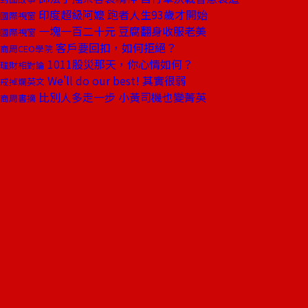
印度超級阿嬤 跑者人生93歲才開始
國際視窗
一塊一百二十元 豆腐翻身收服老美
國際視窗
客戶要回扣，如何拒絕？
商周CEO學院
1011股災那天，你心情如何？
理財相對論
We'll do our best! 其實很弱
戒掉爛英文
比別人多走一步 小黃司機也變菁英
商周書摘