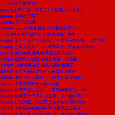
誰才是老闆？
CEO上線
求也退，故進之；由也兼人，故退之
商場自慢塾
變胖是工傷？
透視中國
不只是吃飽
新物種Biz
日本服飾雙雄 科技賣衣的野心
新零售進化論
索尼新舵手 靠硬體魂追上蘋果？
金融時報精選
南山37億加到100億 「全球第一的系統」出包內幕
火線話題
主導人杜英宗：大爆炸做法，有勇氣才能辦到
火線話題
台股萬點指標 半導體股再凍兩季
投資焦點
雄獅改拚加盟 搶賺宮廟團、里長團！
產業風雲
98歲福壽油廠 接班人叛逆養雞記
產業風雲
川普開除Fed主席？ 有這條法規就行
國際焦點
借鏡公投大國瑞士 台灣為何衝突連連？
國際焦點
不能輸的單車王國保衛戰
封面故事
台廠新必爭之地：一輛10萬起跳的e-bike
封面故事
踏板王跨行打劫 搶生醫、迪卡儂訂單
封面故事
打破超級工廠迷思 車架大廠拚短鏈供應
封面故事
產業孤鳥摸黑前進 翻身電動單車贏家
封面故事
師法手搖茶客製精神 自行車決戰智慧製造
封面故事