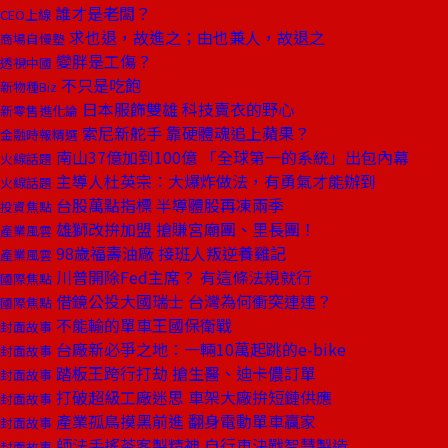
誰才是老闆？
CEO上線
求也退，故進之；由也兼人，故退之
商場自慢塾
變胖是工傷？
透視中國
不只是吃飽
新物種Biz
日本服飾雙雄 科技賣衣的野心
新零售進化論
索尼新舵手 靠硬體魂追上蘋果？
金融時報精選
南山37億加到100億 「全球第一的系統」出包內幕
火線話題
主導人杜英宗：大爆炸做法，有勇氣才能辦到
火線話題
台股萬點指標 半導體股再凍兩季
投資焦點
雄獅改拚加盟 搶賺宮廟團、里長團！
產業風雲
98歲福壽油廠 接班人叛逆養雞記
產業風雲
川普開除Fed主席？ 有這條法規就行
國際焦點
借鏡公投大國瑞士 台灣為何衝突連連？
國際焦點
不能輸的單車王國保衛戰
封面故事
台廠新必爭之地：一輛10萬起跳的e-bike
封面故事
踏板王跨行打劫 搶生醫、迪卡儂訂單
封面故事
打破超級工廠迷思 車架大廠拚短鏈供應
封面故事
產業孤鳥摸黑前進 翻身電動單車贏家
封面故事
師法手搖茶客製精神 自行車決戰智慧製造
封面故事