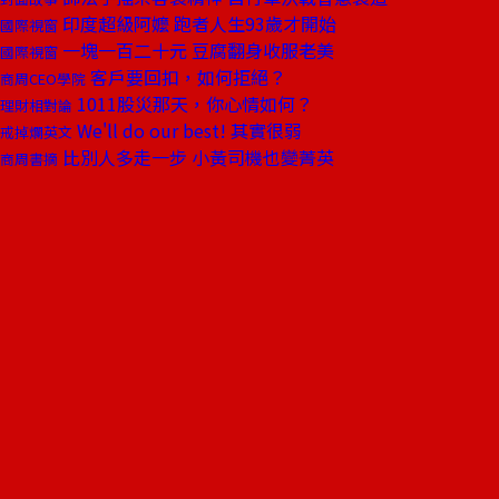
印度超級阿嬤 跑者人生93歲才開始
國際視窗
一塊一百二十元 豆腐翻身收服老美
國際視窗
客戶要回扣，如何拒絕？
商周CEO學院
1011股災那天，你心情如何？
理財相對論
We'll do our best! 其實很弱
戒掉爛英文
比別人多走一步 小黃司機也變菁英
商周書摘