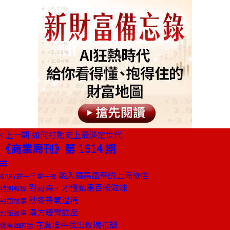
上一期
如何打動史上最淡定世代
《商業周刊》第 1614 期
融入羅馬風華的上海旅店
GARY的一千零一夜
到青森，才懂蘋果百般滋味
特別報導
秋冬養氣溫補
封面故事
漢方暖胃飲品
封面故事
在糞堆中找出玫瑰花瓣
總編輯的話