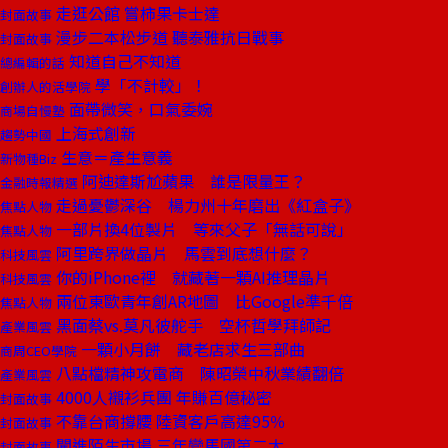
走逛公館 嘗柿果卡士達
封面故事
漫步二本松步道 聽泰雅抗日戰事
封面故事
知道自己不知道
總編輯的話
學「不計較」！
創辦人的活學院
面帶微笑，口氣委婉
商場自慢塾
上海式創新
趨勢中國
生意＝產生意義
新物種Biz
阿迪達斯尬蘋果 誰是限量王？
金融時報精選
走過憂鬱深谷 楊力州十年磨出《紅盒子》
焦點人物
一部片換4位製片 等來父子「無話可說」
焦點人物
阿里跨界做晶片 馬雲到底想什麼？
科技風雲
你的iPhone裡 就藏著一顆AI推理晶片
科技風雲
兩位東歐青年創AR地圖 比Google準千倍
焦點人物
黑面蔡vs.莫凡彼舵手 空杯哲學拜師記
產業風雲
一顆小月餅 藏老店求生三部曲
商周CEO學院
八點檔精神攻電商 陳昭榮中秋業績翻倍
產業風雲
4000人襯衫兵團 年賺百億秘密
封面故事
不靠台商撐腰 陸資客戶高達95％
封面故事
闖進陌生市場 三年變馬國第二大
封面故事