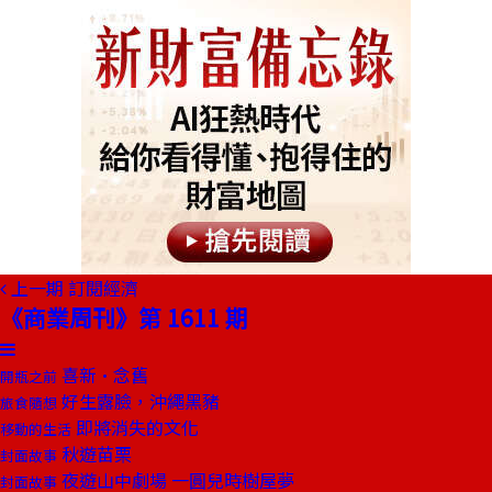
上一期
訂閱經濟
《商業周刊》第 1611 期
喜新•念舊
開瓶之前
好生露臉，沖繩黑豬
旅食隨想
即將消失的文化
移動的生活
秋遊苗栗
封面故事
夜遊山中劇場 一圓兒時樹屋夢
封面故事