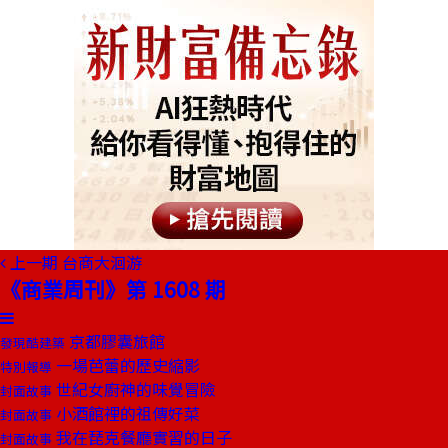
上一期
台商大洄游
《商業周刊》第 1608 期
京都膠囊旅館
發現酷建築
一場芭蕾的歷史縮影
特別報導
世紀女廚神的味覺冒險
封面故事
小酒館裡的祖傳好菜
封面故事
我在琵克餐廳實習的日子
封面故事