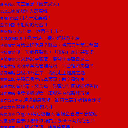
天竺鼠是「破案證人」
編者的話
偷窺別人的靈魂
CEO上線
用人一定要疑！
商場自慢塾
不能說的秘密Ⅱ
透視中國
為什麼 你們不上市？
新物種Biz
中歐大缺工 還打起菲勞主意
金融時報精選
台積電好消息？聯電、格芯只爭第二盤算
科技風雲
單一功能客製化，「獵豹」晶片將變多
科技風雲
屏東起家早餐店 變登陸展店最速王
產業風雲
滴滴命案揭管理漏洞 平台經濟失控？
中國焦點
台股20%企業 為何走上殭屍之路
投資焦點
美股最長牛市真原因：做空是好事！
國際焦點
做小眾、談苦痛 防彈少年團叛逆經營術
國際焦點
後發優勢爆發 印股漲幅冠新興市場
國際焦點
詩肯翻身戰術：跟兩萬競爭者搶賣沙發
商周CEO學院
非懂不可 AI超人才
封面故事
Gogoro猜心機器人 客服產值增三倍關鍵
封面故事
國泰AI理賠師 讓員工多66％時間跑客戶
封面故事
AI人資管理師 精準投資員工
國際視窗