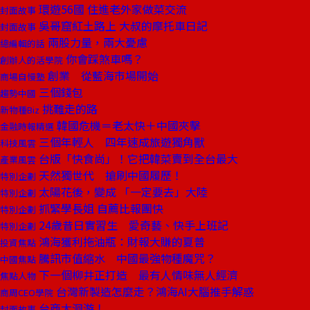
環遊56國 住進老外家做菜交流
封面故事
吳哥窟紅土路上 大叔的摩托車日記
封面故事
兩股力量，兩大憂慮
總編輯的話
你會踩煞車嗎？
創辦人的活學院
創業 從藍海市場開始
商場自慢塾
三個錢包
趨勢中國
挑難走的路
新物種Biz
韓國危機＝老太快＋中國夾擊
金融時報精選
三個年輕人 四年速成旅遊獨角獸
科技風雲
台版「快食尚」！它把韓菜賣到全台最大
產業風雲
天然獨世代 搶刷中國履歷！
特別企劃
太陽花後，變成 「一定要去」大陸
特別企劃
抓緊學長姐 自薦比報團快
特別企劃
24歲昔日實習生 愛奇藝、快手上班記
特別企劃
鴻海獲利拖油瓶：財報大賺的夏普
投資焦點
騰訊市值縮水 中國最強物種魔咒？
中國焦點
下一個柳井正打造 最有人情味無人經濟
焦點人物
台灣新製造怎麼走？鴻海AI大腦推手解惑
商周CEO學院
台商大洄游！
封面故事