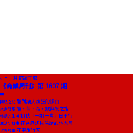
上一期
奇蹟工廠
《商業周刊》第 1607 期
酸到讓人瘋狂的慘白
開瓶之前
酸、苦、澀，飲與餐之搭
旅食隨想
初秋「一期一會」日本行
移動的生活
在香港遇見名廚武林大會
生活新鮮事
花甲旅行家
封面故事