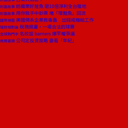
紡織業好鮭魚 砸10倍淨利全台獵地
封面故事
用你我手中鈔票 堵「壞鮭魚」回流
封面故事
美國佛系企業救毒蟲 出錢戒癮給工作
國際視窗
稅務規畫，一場合法的球賽
理財相對論
名校設 barriers 爆平權爭議
全球熱門字
公司定投資策略 要看「年紀」
商周書摘