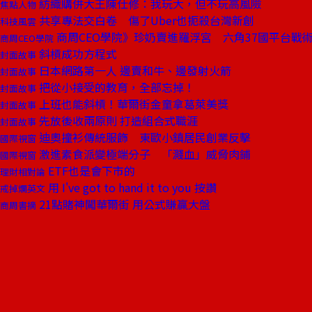
紡織購併大王陳仕修：我玩大，但不玩高風險
焦點人物
共享專法交白卷 傷了Uber也扼殺台灣新創
科技風雲
商周CEO學院》珍奶賣進羅浮宮 六角37國平台戰
商周CEO學院
斜槓成功方程式
封面故事
日本網路第一人 邊賣和牛、邊發射火箭
封面故事
把從小接受的教育，全部忘掉！
封面故事
上班也能斜槓！華爾街金童拿葛萊美獎
封面故事
先放後收兩原則 打造組合式職涯
封面故事
迪奧撞衫傳統服飾 東歐小鎮居民創業反擊
國際視窗
激進素食派變極端分子 「濺血」威脅肉鋪
國際視窗
ETF也是會下市的
理財相對論
用 I've got to hand it to you 按讚
戒掉爛英文
21點賭神闖華爾街 用公式賺贏大盤
商周書摘