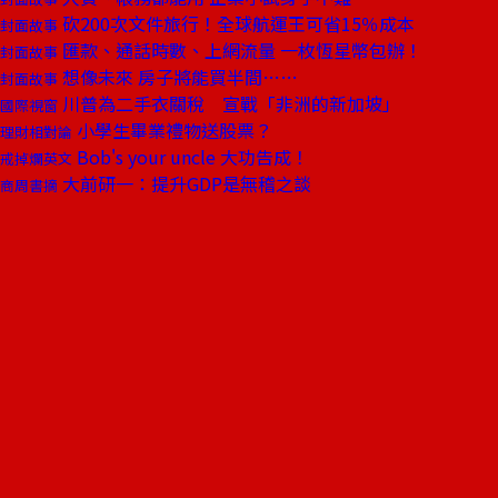
砍200次文件旅行！全球航運王可省15％成本
封面故事
匯款、通話時數、上網流量 一枚恆星幣包辦！
封面故事
想像未來 房子將能買半間……
封面故事
川普為二手衣關稅 宣戰「非洲的新加坡」
國際視窗
小學生畢業禮物送股票？
理財相對論
Bob's your uncle 大功告成！
戒掉爛英文
大前研一：提升GDP是無稽之談
商周書摘