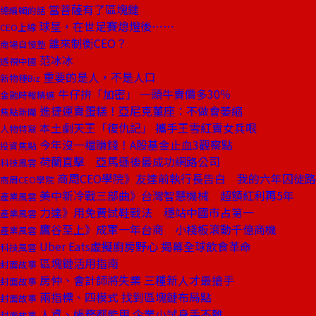
當菩薩有了區塊鏈
總編輯的話
球星，在世足賽熄燈後⋯⋯
CEO上線
誰來制衡CEO？
商場自慢塾
范冰冰
透視中國
重要的是人，不是人口
新物種Biz
牛仔拚「加密」 一頭牛賣價多30％
金融時報精選
進捷運賣蛋糕！亞尼克董座：不做會萎縮
焦點新聞
本土劇天王「復仇記」 攜手王雪紅賣女兵哏
人物特寫
今年沒一檔賺錢！A股基金止血3觀察點
投資焦點
荷蘭直擊 亞馬遜後最成功網路公司
科技風雲
商周CEO學院》友達前執行長告白 我的六年囚徒路
商周CEO學院
美中新冷戰三部曲》台灣智慧機械 超額紅利再5年
產業風雲
力達》用免費試鞋戰法 穩站中國市占第一
產業風雲
鷹谷至上》成軍一年台商 小棧板滾動千億商機
產業風雲
Uber Eats虛擬廚房野心 揭幕全球飲食革命
科技風雲
區塊鏈活用指南
封面故事
房仲、會計師將失業 三種新人才最搶手
封面故事
兩指標、四模式 找到區塊鏈布局點
封面故事
人資、帳務都能用 企業小試身手不難
封面故事