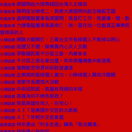
蔣國明由大陸帶錢回台灣入主精英
封面故事
陳明星甘做老二，與老大蔣國明共創主機板王國
封面故事
鑫明電腦董事長蔣國明：我是打工仔，我要專、精、勤
封面故事
力捷電腦董事長黃崇仁：我一直在找一位能真正專業經
封面故事
營精英的人
網路大戰開打，三黨台北市長候選人不敢掉以輕心
火線話題
說選又不選，璩美鳳內心天人交戰
火線話題
爭取國民黨不分區立委，內幕多多
火線話題
不分區立委名單出爐，乖乖牌羅傳進中箭落馬
火線話題
復興航空勞資糾紛餘波盪漾
火線話題
企業捐款看候選人實力，小牌候選人募款冷颼颼
火線話題
港都市長選情大決戰
火線話題
中央挺到底，高雄有飛揚的本錢
火線話題
高雄為何不綠色執政？
火線話題
我是高雄在地人、在地心！
火線話題
ＡＩＴ是美國外交官的大跳板
火線話題
ＡＩＴ年輕外交官素描
火線話題
林宗勇由「利多主委」轉為「執法鐵漢」
產業風雲
林宗勇心急如焚
產業風雲