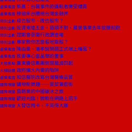
新黨：台鳳事件的護航者應受譴責
產業風雲
穆迪來台體檢台灣金融界
產業風雲
成也股市、敗也股市？
特別企劃
投資東隆五金，苗頭不對，黨營事業去年拔腿就跑
特別企劃
證期會亟需行政調查權
特別企劃
專家教你怎麼看地雷股？
特別企劃
陳由豪、潘孝銳問題正式端上檯面？
產業風雲
我要專心當晶華的董事
產業風雲
廣東廣信集團倒閉風波四起
大陸焦點
政府擴大內需的陷阱
火線話題
和信醫院改寫台灣醫療品質
產業風雲
購物新樂趣——買菜兼逛街
國際視窗
直銷業的中國破冰之旅
國際視窗
歡迎光臨！微軟在網路上招手
國際視窗
大發信用卡，不見得大賺
國際視窗