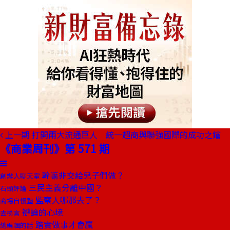
上一期
打開兩大流通巨人 統一超商與聯強國際的成功之鑰
《商業周刊》第 571 期
幹嘛非交給兒子們做？
創辦人聊天室
三民主義分離中國？
石頭評論
監察人哪那去了？
商場自慢塾
辯論的心境
去梯言
踏實做事才會贏
總編輯的話