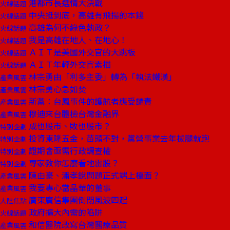
港都市長選情大決戰
火線話題
中央挺到底，高雄有飛揚的本錢
火線話題
高雄為何不綠色執政？
火線話題
我是高雄在地人、在地心！
火線話題
ＡＩＴ是美國外交官的大跳板
火線話題
ＡＩＴ年輕外交官素描
火線話題
林宗勇由「利多主委」轉為「執法鐵漢」
產業風雲
林宗勇心急如焚
產業風雲
新黨：台鳳事件的護航者應受譴責
產業風雲
穆迪來台體檢台灣金融界
產業風雲
成也股市、敗也股市？
特別企劃
投資東隆五金，苗頭不對，黨營事業去年拔腿就跑
特別企劃
證期會亟需行政調查權
特別企劃
專家教你怎麼看地雷股？
特別企劃
陳由豪、潘孝銳問題正式端上檯面？
產業風雲
我要專心當晶華的董事
產業風雲
廣東廣信集團倒閉風波四起
大陸焦點
政府擴大內需的陷阱
火線話題
和信醫院改寫台灣醫療品質
產業風雲