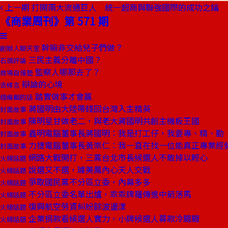
上一期
打開兩大流通巨人 統一超商與聯強國際的成功之鑰
《商業周刊》第 571 期
幹嘛非交給兒子們做？
創辦人聊天室
三民主義分離中國？
石頭評論
監察人哪那去了？
商場自慢塾
辯論的心境
去梯言
踏實做事才會贏
總編輯的話
蔣國明由大陸帶錢回台灣入主精英
封面故事
陳明星甘做老二，與老大蔣國明共創主機板王國
封面故事
鑫明電腦董事長蔣國明：我是打工仔，我要專、精、勤
封面故事
力捷電腦董事長黃崇仁：我一直在找一位能真正專業經
封面故事
網路大戰開打，三黨台北市長候選人不敢掉以輕心
火線話題
說選又不選，璩美鳳內心天人交戰
火線話題
爭取國民黨不分區立委，內幕多多
火線話題
不分區立委名單出爐，乖乖牌羅傳進中箭落馬
火線話題
復興航空勞資糾紛餘波盪漾
火線話題
企業捐款看候選人實力，小牌候選人募款冷颼颼
火線話題