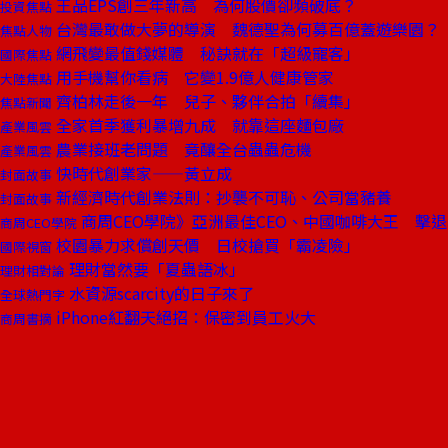
王品EPS創三年新高 為何股價卻頻破底？
投資焦點
台灣最敢做大夢的導演 魏德聖為何募百億蓋遊樂園？
焦點人物
網飛變最值錢媒體 秘訣就在「超級寵客」
國際焦點
用手機幫你看病 它變1.9億人健康管家
大陸焦點
齊柏林走後一年 兒子、夥伴合拍「續集」
焦點新聞
全家首季獲利暴增九成 就靠這座麵包廠
產業風雲
農業接班老問題 竟釀全台蟲蟲危機
產業風雲
快時代創業家——黃立成
封面故事
新經濟時代創業法則：抄襲不可恥、公司當豬養
封面故事
商周CEO學院》亞洲最佳CEO、中國咖啡大王 擊
商周CEO學院
校園暴力求償創天價 日校搶買「霸凌險」
國際視窗
理財當然要「夏蟲語冰」
理財相對論
水資源scarcity的日子來了
全球熱門字
iPhone紅翻天絕招：保密到員工火大
商周書摘