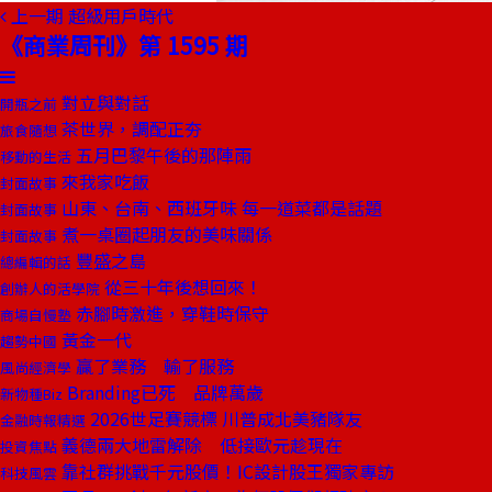
上一期
超級用戶時代
《商業周刊》第 1595 期
對立與對話
開瓶之前
茶世界，調配正夯
旅食隨想
五月巴黎午後的那陣雨
移動的生活
來我家吃飯
封面故事
山東、台南、西班牙味 每一道菜都是話題
封面故事
煮一桌圈起朋友的美味關係
封面故事
豐盛之島
總編輯的話
從三十年後想回來！
創辦人的活學院
赤腳時激進，穿鞋時保守
商場自慢塾
黃金一代
趨勢中國
贏了業務 輸了服務
風尚經濟學
Branding已死 品牌萬歲
新物種Biz
2026世足賽競標 川普成北美豬隊友
金融時報精選
義德兩大地雷解除 低接歐元趁現在
投資焦點
靠社群挑戰千元股價！IC設計股王獨家專訪
科技風雲