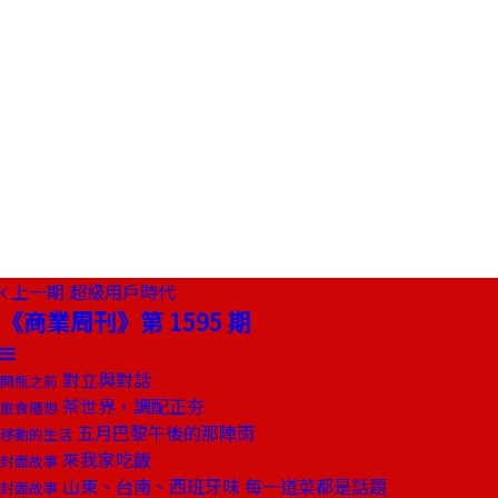
上一期
超級用戶時代
《商業周刊》第 1595 期
對立與對話
開瓶之前
茶世界，調配正夯
旅食隨想
五月巴黎午後的那陣雨
移動的生活
來我家吃飯
封面故事
山東、台南、西班牙味 每一道菜都是話題
封面故事