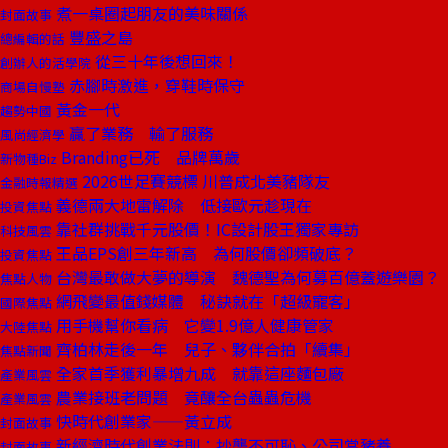
煮一桌圈起朋友的美味關係
封面故事
豐盛之島
總編輯的話
從三十年後想回來！
創辦人的活學院
赤腳時激進，穿鞋時保守
商場自慢塾
黃金一代
趨勢中國
贏了業務 輸了服務
風尚經濟學
Branding已死 品牌萬歲
新物種Biz
2026世足賽競標 川普成北美豬隊友
金融時報精選
義德兩大地雷解除 低接歐元趁現在
投資焦點
靠社群挑戰千元股價！IC設計股王獨家專訪
科技風雲
王品EPS創三年新高 為何股價卻頻破底？
投資焦點
台灣最敢做大夢的導演 魏德聖為何募百億蓋遊樂園？
焦點人物
網飛變最值錢媒體 秘訣就在「超級寵客」
國際焦點
用手機幫你看病 它變1.9億人健康管家
大陸焦點
齊柏林走後一年 兒子、夥伴合拍「續集」
焦點新聞
全家首季獲利暴增九成 就靠這座麵包廠
產業風雲
農業接班老問題 竟釀全台蟲蟲危機
產業風雲
快時代創業家——黃立成
封面故事
新經濟時代創業法則：抄襲不可恥、公司當豬養
封面故事