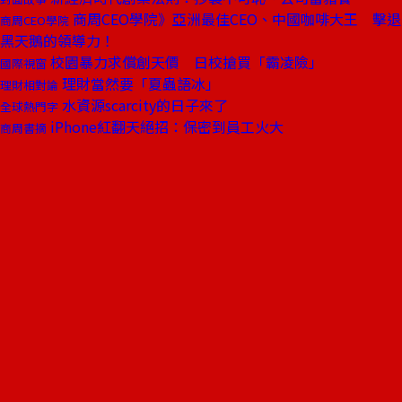
商周CEO學院》亞洲最佳CEO、中國咖啡大王 擊退
商周CEO學院
黑天鵝的領導力！
校園暴力求償創天價 日校搶買「霸凌險」
國際視窗
理財當然要「夏蟲語冰」
理財相對論
水資源scarcity的日子來了
全球熱門字
iPhone紅翻天絕招：保密到員工火大
商周書摘