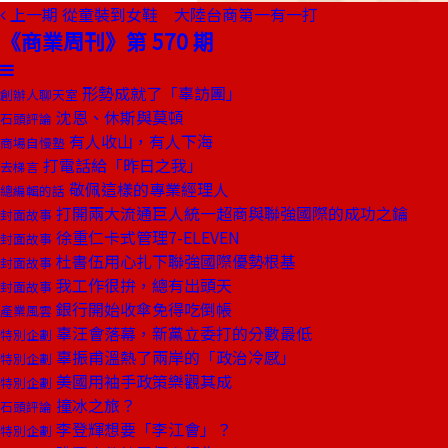
上一期
從童裝到女鞋 大陸台商第一有一打
《商業周刊》第 570 期
形勢成就了「辜訪團」
創辦人聊天室
沈恩、休斯與莫頓
石頭評論
有人收山，有人下海
商場自慢塾
打電話給「昨日之我」
去梯言
敬佩這樣的專業經理人
總編輯的話
打開兩大流通巨人統一超商與聯強國際的成功之鑰
封面故事
徐重仁卡式管理7-ELEVEN
封面故事
杜書伍用心扎下聯強國際優勢根基
封面故事
我工作很拚，總有出頭天
封面故事
銀行開始收傘免得吃倒帳
產業風雲
辜汪會落幕，新黨立委打的分數最低
特別企劃
辜振甫溫熱了兩岸的「政治冷感」
特別企劃
美國用袖手政策樂觀其成
特別企劃
撞冰之旅？
石頭評論
李登輝想要「李江會」？
特別企劃