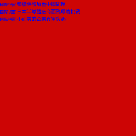
築牆保護加重中國問題
國際視窗
日本半導體廠商面臨嚴峻挑戰
國際視窗
小而美的企業異軍突起
國際視窗