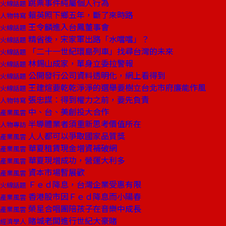
跳票事件純屬個人行為
火線話題
賴英照下鄉五年，斷了來時路
人物特寫
王令麟進入台鳳董事會
火線話題
精省後，宋家軍出路「水噹噹」？
火線話題
「二十一世紀環島列車」找尋台灣的未來
火線話題
林錫山成家，單身立委拉警報
火線話題
公開發行公司資料透明化，網上看得到
火線話題
王建煊要乾乾淨淨的選舉要樹立台北市府廉能作風
火線話題
張忠謀：得到權力之前，要先負責
人物特寫
中、台、美創投大合作
產業風雲
半導體業者須重新思考價值所在
人物專訪
人人都可以爭取國家品質獎
產業風雲
華夏租賃現金增資補破網
產業風雲
華夏現增成功，營運大利多
產業風雲
資本市場暫展歡
產業風雲
Ｆｅｄ降息，台灣企業受惠有限
火線話題
香港股市因Ｆｅｄ降息而小陽春
產業風雲
榮星合唱團陪孩子在音樂中成長
產業風雲
賭城老闆進行世紀大豪賭
經濟學人