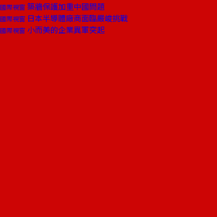
築牆保護加重中國問題
國際視窗
日本半導體廠商面臨嚴峻挑戰
國際視窗
小而美的企業異軍突起
國際視窗