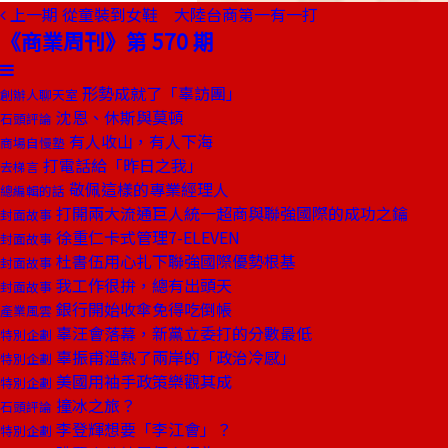
上一期
從童裝到女鞋 大陸台商第一有一打
《商業周刊》第 570 期
形勢成就了「辜訪團」
創辦人聊天室
沈恩、休斯與莫頓
石頭評論
有人收山，有人下海
商場自慢塾
打電話給「昨日之我」
去梯言
敬佩這樣的專業經理人
總編輯的話
打開兩大流通巨人統一超商與聯強國際的成功之鑰
封面故事
徐重仁卡式管理7-ELEVEN
封面故事
杜書伍用心扎下聯強國際優勢根基
封面故事
我工作很拚，總有出頭天
封面故事
銀行開始收傘免得吃倒帳
產業風雲
辜汪會落幕，新黨立委打的分數最低
特別企劃
辜振甫溫熱了兩岸的「政治冷感」
特別企劃
美國用袖手政策樂觀其成
特別企劃
撞冰之旅？
石頭評論
李登輝想要「李江會」？
特別企劃