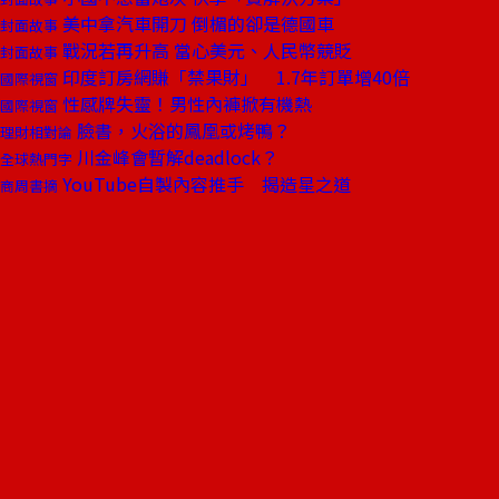
美中拿汽車開刀 倒楣的卻是德國車
封面故事
戰況若再升高 當心美元、人民幣競貶
封面故事
印度訂房網賺「禁果財」 1.7年訂單增40倍
國際視窗
性感牌失靈！男性內褲掀有機熱
國際視窗
臉書，火浴的鳳凰或烤鴨？
理財相對論
川金峰會暫解deadlock？
全球熱門字
YouTube自製內容推手 揭造星之道
商周書摘