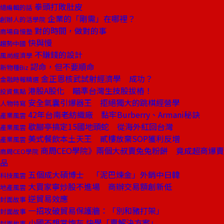
拳頭打敗肚皮
總編輯的話
企業的「剛需」在哪裡？
創辦人的活學院
對的時間，做對的事
商場自慢塾
快與慢
趨勢中國
不賺錢的設計
風尚經濟學
認命，但不要順命
新物種Biz
金正恩核武試射經濟學 成功？
金融時報精選
港股A股化 瞄準台灣生技股拔樁！
投資焦點
安全氣囊引爆器王 拒絕獨大的跳棋經營學
人物特寫
42年台南老紡織廠 黏牢Burberry、Armani秘訣
產業風雲
歇腳亭搞定15國地頭蛇 從海外紅回台灣
產業風雲
美式餐飲本土天王 貳樓放棄SOP獲利反增
產業風雲
商周CEO學院》兩個大叔賣兔兔粉餅 竟成超商爆賣
商周CEO學院
品
五個成大碩博士 「泥巴煉金」外銷中日韓
科技風雲
大買家寧炒股不進場 商辦交易額創新低
地產風雲
逆貿易效應
封面故事
一招攻破貿易保護牆：「別和豬打架」
封面故事
小國不想當炮灰 快學「賣解決方案」
封面故事