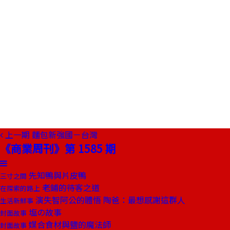
上一期
麵包新強國－台灣
《商業周刊》第 1585 期
先知鴨與片皮鴨
三寸之間
老鋪的待客之道
在探索的路上
演失智阿公的體悟 陶爸：最想感謝這群人
生活新鮮事
塩の故事
封面故事
媒合食材與鹽的魔法師
封面故事