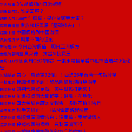
3位品鹽師的日常選鹽
封面故事
誰是笨蛋？
總編輯的話
什麼事，是企業頭等大事？
創辦人的活學院
家族接班最忌「整碗捧去」！
商場自慢塾
中國價格到中國溢價
趨勢中國
與眾不同的溫度
風尚經濟學
今日台灣價值 明日亞洲解方
新物種Biz
貝萊德 拚當AI投資王
金融時報精選
商周CEO學院》一張水電帳單看中租市值增400億秘
商周CEO學院
密
當心「惠台第32條」！西進26年台商一句話掉單
火線話題
捧錢也買不到！矽晶圓缺貨潮再燒兩年
科技風雲
談判代替貿易戰 美中很難打起來！
國際焦點
亂世投資兩大關鍵字：避險、在地化
國際焦點
四大領域台廠訪查報告 多數不怕川習鬥
國際焦點
聯手天貓止血 H&M電商路趕進度
產業風雲
詹順貴深澳案告白：沒關係，我就做壞人
焦點新聞
停掉核四的備案 只剩深澳可行
焦點新聞
一槍讓佐伯格跳腳的九○後吹哨人
人物特寫