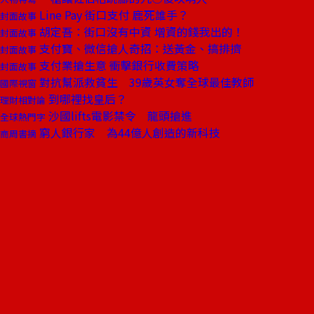
Line Pay 街口支付 鹿死誰手？
封面故事
胡定吾：街口沒有中資 增資的錢我出的！
封面故事
支付寶、微信搶人奇招：送黃金、搞排擠
封面故事
支付業搶生意 衝擊銀行收費策略
封面故事
對抗幫派救貧生 39歲英女奪全球最佳教師
國際視窗
到哪裡找皇后？
理財相對論
沙國lifts電影禁令 龍頭搶進
全球熱門字
窮人銀行家 為44億人創造的新科技
商周書摘