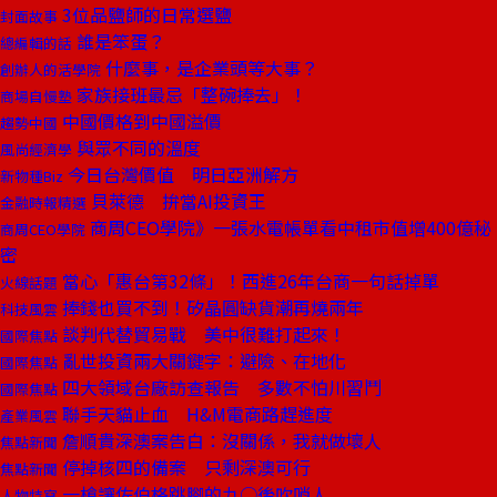
3位品鹽師的日常選鹽
封面故事
誰是笨蛋？
總編輯的話
什麼事，是企業頭等大事？
創辦人的活學院
家族接班最忌「整碗捧去」！
商場自慢塾
中國價格到中國溢價
趨勢中國
與眾不同的溫度
風尚經濟學
今日台灣價值 明日亞洲解方
新物種Biz
貝萊德 拚當AI投資王
金融時報精選
商周CEO學院》一張水電帳單看中租市值增400億秘
商周CEO學院
密
當心「惠台第32條」！西進26年台商一句話掉單
火線話題
捧錢也買不到！矽晶圓缺貨潮再燒兩年
科技風雲
談判代替貿易戰 美中很難打起來！
國際焦點
亂世投資兩大關鍵字：避險、在地化
國際焦點
四大領域台廠訪查報告 多數不怕川習鬥
國際焦點
聯手天貓止血 H&M電商路趕進度
產業風雲
詹順貴深澳案告白：沒關係，我就做壞人
焦點新聞
停掉核四的備案 只剩深澳可行
焦點新聞
一槍讓佐伯格跳腳的九○後吹哨人
人物特寫