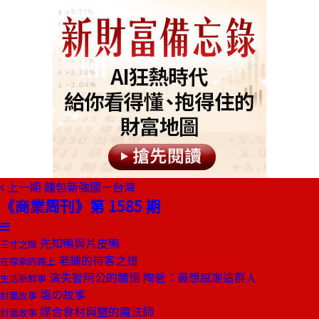
上一期
麵包新強國－台灣
《商業周刊》第 1585 期
先知鴨與片皮鴨
三寸之間
老鋪的待客之道
在探索的路上
演失智阿公的體悟 陶爸：最想感謝這群人
生活新鮮事
塩の故事
封面故事
媒合食材與鹽的魔法師
封面故事