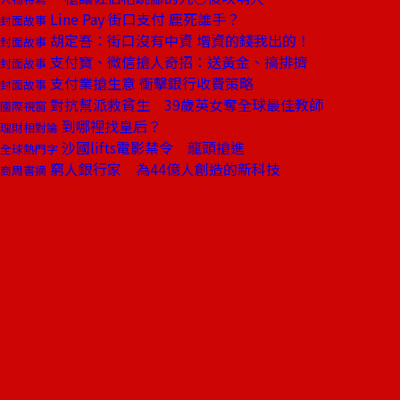
Line Pay 街口支付 鹿死誰手？
封面故事
胡定吾：街口沒有中資 增資的錢我出的！
封面故事
支付寶、微信搶人奇招：送黃金、搞排擠
封面故事
支付業搶生意 衝擊銀行收費策略
封面故事
對抗幫派救貧生 39歲英女奪全球最佳教師
國際視窗
到哪裡找皇后？
理財相對論
沙國lifts電影禁令 龍頭搶進
全球熱門字
窮人銀行家 為44億人創造的新科技
商周書摘