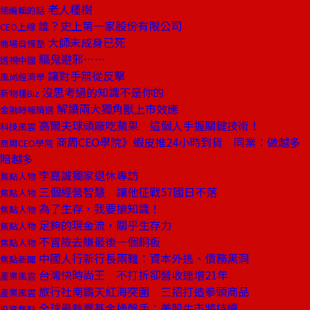
老人種樹
總編輯的話
誰？史上第一家股份有限公司
CEO上線
大師未成身已死
商場自慢塾
驅鬼避邪……
透視中國
讓對手無從反擊
風尚經濟學
沒思考過的知識不是你的
新物種Biz
解讀兩大獨角獸上市效應
金融時報精選
高爾夫球頭廠吃蘋果 這個人手握關鍵技術！
科技風雲
商周CEO學院》蝦皮推24小時到貨 同業：做越多
商周CEO學院
賠越多
李嘉誠獨家退休專訪
焦點人物
三個經營智慧 讓他征戰57國日不落
焦點人物
為了生存，我要搶知識！
焦點人物
足夠的現金流，關乎生存力
焦點人物
不冒險去賺最後一個銅板
焦點人物
中國人行新行長兩難：資本外逃、債務黑洞
焦點新聞
台灣快時尚王 不打折卻營收連增21年
產業風雲
旅行社南霸天紅海突圍 三招打造拳頭商品
產業風雲
全球最熱賣基金操盤手：美股牛市將持續
投資焦點