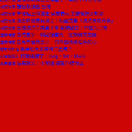
麵包新強國 台灣
封面故事
學徒遇上科班生 吳寶春vs.王鵬傑頂尖對談
封面故事
沒金牌效應就沒它！桃園直擊「烘焙界好市多」
封面故事
台灣烘焙王再贏十年 關鍵破口：中國九○後
封面故事
肯德基靠一則認錯廣告 逆轉雞荒危機
國際視窗
空有榮譽獎金少 日本國技柔道失民心
國際視窗
股票也有米其林三星嗎？
理財相對論
打槍關鍵字：long、fat、black
戒掉爛英文
提案教父：小倔強 讓客戶聽你話
商周書摘