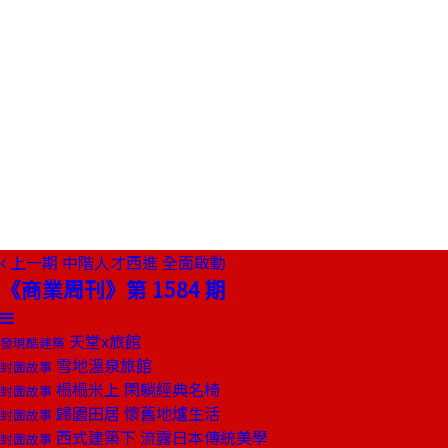
上一期
中階人才西進 全面啟動
《商業周刊》第 1584 期
天堂x旅館
發現酷建築
雪地溫泉旅館
封面故事
榻榻米上 閑躺經典名椅
封面故事
歸園田居 懷舊地爐生活
封面故事
西式建築下 流露日本傳統美學
封面故事