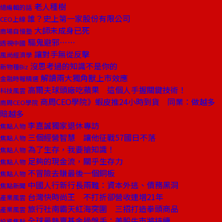
老人種樹
總編輯的話
誰？史上第一家股份有限公司
CEO上線
大師未成身已死
商場自慢塾
驅鬼避邪……
透視中國
讓對手無從反擊
風尚經濟學
沒思考過的知識不是你的
新物種Biz
解讀兩大獨角獸上市效應
金融時報精選
高爾夫球頭廠吃蘋果 這個人手握關鍵技術！
科技風雲
商周CEO學院》蝦皮推24小時到貨 同業：做越多
商周CEO學院
賠越多
李嘉誠獨家退休專訪
焦點人物
三個經營智慧 讓他征戰57國日不落
焦點人物
為了生存，我要搶知識！
焦點人物
足夠的現金流，關乎生存力
焦點人物
不冒險去賺最後一個銅板
焦點人物
中國人行新行長兩難：資本外逃、債務黑洞
焦點新聞
台灣快時尚王 不打折卻營收連增21年
產業風雲
旅行社南霸天紅海突圍 三招打造拳頭商品
產業風雲
全球最熱賣基金操盤手：美股牛市將持續
投資焦點