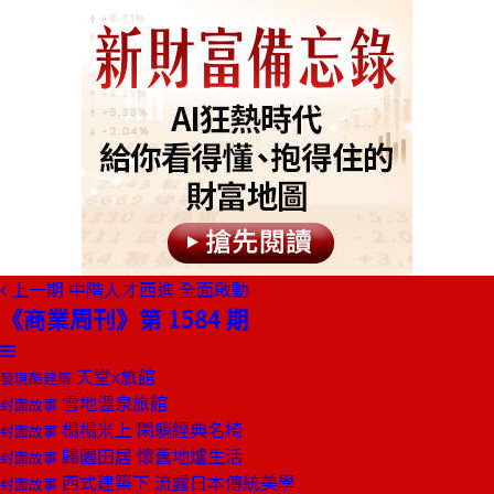
上一期
中階人才西進 全面啟動
《商業周刊》第 1584 期
天堂x旅館
發現酷建築
雪地溫泉旅館
封面故事
榻榻米上 閑躺經典名椅
封面故事
歸園田居 懷舊地爐生活
封面故事
西式建築下 流露日本傳統美學
封面故事