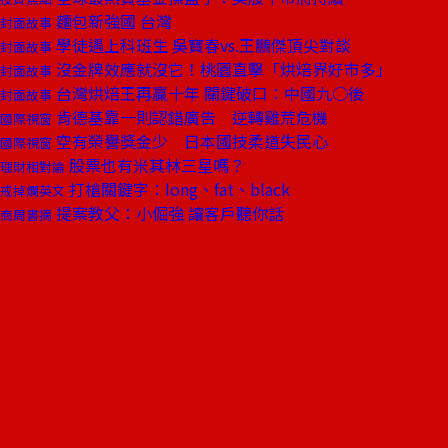
麵包新強國 台灣
封面故事
學徒遇上科班生 吳寶春vs.王鵬傑頂尖對談
封面故事
沒金牌效應就沒它！桃園直擊「烘焙界好市多」
封面故事
台灣烘焙王再贏十年 關鍵破口：中國九○後
封面故事
肯德基靠一則認錯廣告 逆轉雞荒危機
國際視窗
空有榮譽獎金少 日本國技柔道失民心
國際視窗
股票也有米其林三星嗎？
理財相對論
打槍關鍵字：long、fat、black
戒掉爛英文
提案教父：小倔強 讓客戶聽你話
商周書摘