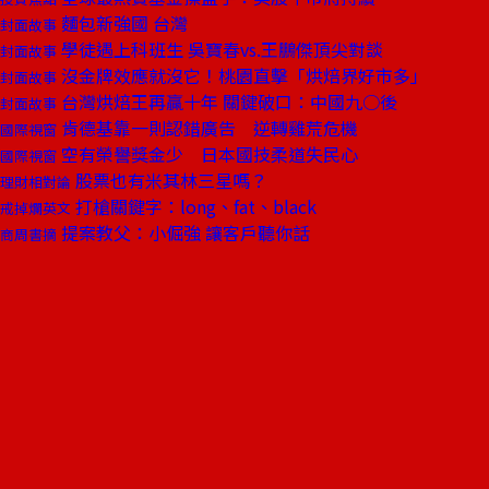
麵包新強國 台灣
封面故事
學徒遇上科班生 吳寶春vs.王鵬傑頂尖對談
封面故事
沒金牌效應就沒它！桃園直擊「烘焙界好市多」
封面故事
台灣烘焙王再贏十年 關鍵破口：中國九○後
封面故事
肯德基靠一則認錯廣告 逆轉雞荒危機
國際視窗
空有榮譽獎金少 日本國技柔道失民心
國際視窗
股票也有米其林三星嗎？
理財相對論
打槍關鍵字：long、fat、black
戒掉爛英文
提案教父：小倔強 讓客戶聽你話
商周書摘