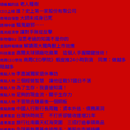
老人種樹
總編輯的話
誰？史上第一家股份有限公司
CEO上線
大師未成身已死
商場自慢塾
驅鬼避邪……
透視中國
讓對手無從反擊
風尚經濟學
沒思考過的知識不是你的
新物種Biz
解讀兩大獨角獸上市效應
金融時報精選
高爾夫球頭廠吃蘋果 這個人手握關鍵技術！
科技風雲
商周CEO學院》蝦皮推24小時到貨 同業：做越多
商周CEO學院
賠越多
李嘉誠獨家退休專訪
焦點人物
三個經營智慧 讓他征戰57國日不落
焦點人物
為了生存，我要搶知識！
焦點人物
足夠的現金流，關乎生存力
焦點人物
不冒險去賺最後一個銅板
焦點人物
中國人行新行長兩難：資本外逃、債務黑洞
焦點新聞
台灣快時尚王 不打折卻營收連增21年
產業風雲
旅行社南霸天紅海突圍 三招打造拳頭商品
產業風雲
全球最熱賣基金操盤手：美股牛市將持續
投資焦點