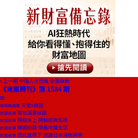
上一期
中階人才西進 全面啟動
《商業周刊》第 1584 期
天堂x旅館
發現酷建築
雪地溫泉旅館
封面故事
榻榻米上 閑躺經典名椅
封面故事
歸園田居 懷舊地爐生活
封面故事
西式建築下 流露日本傳統美學
封面故事