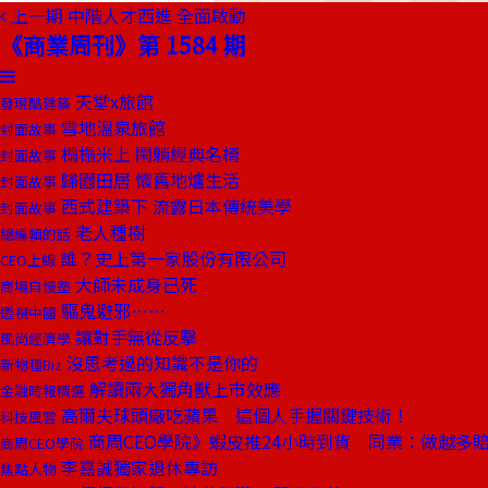
上一期
中階人才西進 全面啟動
《商業周刊》第 1584 期
天堂x旅館
發現酷建築
雪地溫泉旅館
封面故事
榻榻米上 閑躺經典名椅
封面故事
歸園田居 懷舊地爐生活
封面故事
西式建築下 流露日本傳統美學
封面故事
老人種樹
總編輯的話
誰？史上第一家股份有限公司
CEO上線
大師未成身已死
商場自慢塾
驅鬼避邪……
透視中國
讓對手無從反擊
風尚經濟學
沒思考過的知識不是你的
新物種Biz
解讀兩大獨角獸上市效應
金融時報精選
高爾夫球頭廠吃蘋果 這個人手握關鍵技術！
科技風雲
商周CEO學院》蝦皮推24小時到貨 同業：做越多
商周CEO學院
李嘉誠獨家退休專訪
焦點人物