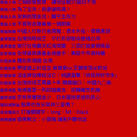
三個經營智慧 讓他征戰57國日不落
焦點人物
為了生存，我要搶知識！
焦點人物
足夠的現金流，關乎生存力
焦點人物
不冒險去賺最後一個銅板
焦點人物
中國人行新行長兩難：資本外逃、債務黑洞
焦點新聞
台灣快時尚王 不打折卻營收連增21年
產業風雲
旅行社南霸天紅海突圍 三招打造拳頭商品
產業風雲
全球最熱賣基金操盤手：美股牛市將持續
投資焦點
麵包新強國 台灣
封面故事
學徒遇上科班生 吳寶春vs.王鵬傑頂尖對談
封面故事
沒金牌效應就沒它！桃園直擊「烘焙界好市多」
封面故事
台灣烘焙王再贏十年 關鍵破口：中國九○後
封面故事
肯德基靠一則認錯廣告 逆轉雞荒危機
國際視窗
空有榮譽獎金少 日本國技柔道失民心
國際視窗
股票也有米其林三星嗎？
理財相對論
打槍關鍵字：long、fat、black
戒掉爛英文
提案教父：小倔強 讓客戶聽你話
商周書摘