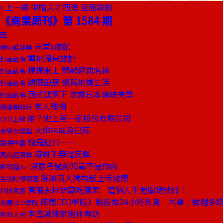
上一期
中階人才西進 全面啟動
《商業周刊》第 1584 期
天堂x旅館
發現酷建築
雪地溫泉旅館
封面故事
榻榻米上 閑躺經典名椅
封面故事
歸園田居 懷舊地爐生活
封面故事
西式建築下 流露日本傳統美學
封面故事
老人種樹
總編輯的話
誰？史上第一家股份有限公司
CEO上線
大師未成身已死
商場自慢塾
驅鬼避邪……
透視中國
讓對手無從反擊
風尚經濟學
沒思考過的知識不是你的
新物種Biz
解讀兩大獨角獸上市效應
金融時報精選
高爾夫球頭廠吃蘋果 這個人手握關鍵技術！
科技風雲
商周CEO學院》蝦皮推24小時到貨 同業：做越多
商周CEO學院
李嘉誠獨家退休專訪
焦點人物