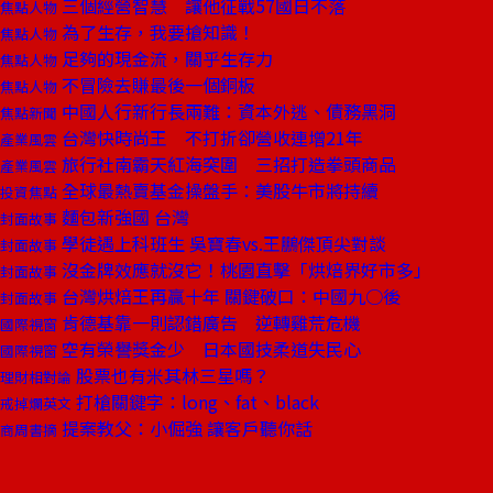
三個經營智慧 讓他征戰57國日不落
焦點人物
為了生存，我要搶知識！
焦點人物
足夠的現金流，關乎生存力
焦點人物
不冒險去賺最後一個銅板
焦點人物
中國人行新行長兩難：資本外逃、債務黑洞
焦點新聞
台灣快時尚王 不打折卻營收連增21年
產業風雲
旅行社南霸天紅海突圍 三招打造拳頭商品
產業風雲
全球最熱賣基金操盤手：美股牛市將持續
投資焦點
麵包新強國 台灣
封面故事
學徒遇上科班生 吳寶春vs.王鵬傑頂尖對談
封面故事
沒金牌效應就沒它！桃園直擊「烘焙界好市多」
封面故事
台灣烘焙王再贏十年 關鍵破口：中國九○後
封面故事
肯德基靠一則認錯廣告 逆轉雞荒危機
國際視窗
空有榮譽獎金少 日本國技柔道失民心
國際視窗
股票也有米其林三星嗎？
理財相對論
打槍關鍵字：long、fat、black
戒掉爛英文
提案教父：小倔強 讓客戶聽你話
商周書摘