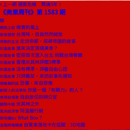
上一期
通膨危機 再燒5年！
《商業周刊》第 1583 期
樸實的風土
開瓶之前
台灣味，自自然然綻放
旅食隨想
走訪帝都，探尋帝國的故事
移動的生活
誰來決定頂級美食？
封面故事
密探首次潛入台北 挑戰台灣餐廳
封面故事
看懂米其林評鑑5標準
封面故事
沒有標準，評審自由心證
封面故事
只評義菜，來訪前事先通知
封面故事
恐懼，來自想像
總編輯的話
你是一個「有願力」的人？
創辦人的活學院
自由放任的辦公室
商場自慢塾
米其林之外
趨勢中國
同溫層行銷
風尚經濟學
What Box？
新物種Biz
自駕車落地卡在這關：3D地圖
金融時報精選