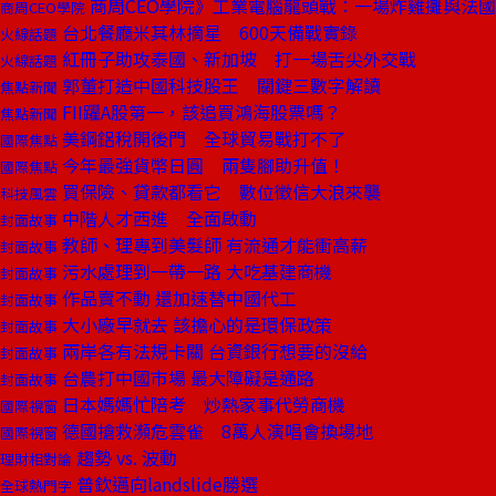
商周CEO學院》工業電腦龍頭戰：一場炸雞攤與法
商周CEO學院
台北餐廳米其林摘星 600天備戰實錄
火線話題
紅冊子助攻泰國、新加坡 打一場舌尖外交戰
火線話題
郭董打造中國科技股王 關鍵三數字解讀
焦點新聞
FII躍A股第一，該追買鴻海股票嗎？
焦點新聞
美鋼鋁稅開後門 全球貿易戰打不了
國際焦點
今年最強貨幣日圓 兩隻腳助升值！
國際焦點
買保險、貸款都看它 數位徵信大浪來襲
科技風雲
中階人才西進 全面啟動
封面故事
教師、理專到美髮師 有流通才能衝高薪
封面故事
污水處理到一帶一路 大吃基建商機
封面故事
作品賣不動 還加速替中國代工
封面故事
大小廠早就去 該擔心的是環保政策
封面故事
兩岸各有法規卡關 台資銀行想要的沒給
封面故事
台農打中國市場 最大障礙是通路
封面故事
日本媽媽忙陪考 炒熱家事代勞商機
國際視窗
德國搶救瀕危雲雀 8萬人演唱會換場地
國際視窗
趨勢 vs. 波動
理財相對論
普欽邁向landslide勝選
全球熱門字