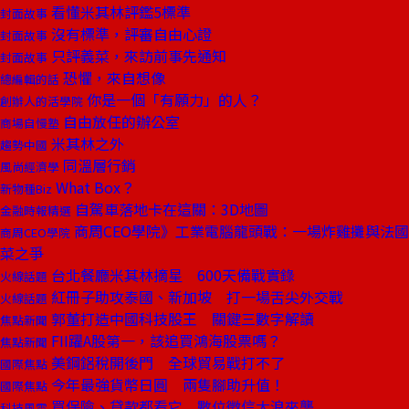
看懂米其林評鑑5標準
封面故事
沒有標準，評審自由心證
封面故事
只評義菜，來訪前事先通知
封面故事
恐懼，來自想像
總編輯的話
你是一個「有願力」的人？
創辦人的活學院
自由放任的辦公室
商場自慢塾
米其林之外
趨勢中國
同溫層行銷
風尚經濟學
What Box？
新物種Biz
自駕車落地卡在這關：3D地圖
金融時報精選
商周CEO學院》工業電腦龍頭戰：一場炸雞攤與法國
商周CEO學院
菜之爭
台北餐廳米其林摘星 600天備戰實錄
火線話題
紅冊子助攻泰國、新加坡 打一場舌尖外交戰
火線話題
郭董打造中國科技股王 關鍵三數字解讀
焦點新聞
FII躍A股第一，該追買鴻海股票嗎？
焦點新聞
美鋼鋁稅開後門 全球貿易戰打不了
國際焦點
今年最強貨幣日圓 兩隻腳助升值！
國際焦點
買保險、貸款都看它 數位徵信大浪來襲
科技風雲