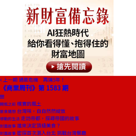
上一期
通膨危機 再燒5年！
《商業周刊》第 1583 期
樸實的風土
開瓶之前
台灣味，自自然然綻放
旅食隨想
走訪帝都，探尋帝國的故事
移動的生活
誰來決定頂級美食？
封面故事
密探首次潛入台北 挑戰台灣餐廳
封面故事