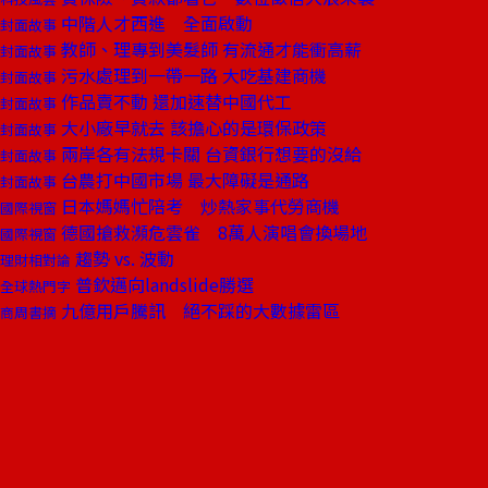
中階人才西進 全面啟動
封面故事
教師、理專到美髮師 有流通才能衝高薪
封面故事
污水處理到一帶一路 大吃基建商機
封面故事
作品賣不動 還加速替中國代工
封面故事
大小廠早就去 該擔心的是環保政策
封面故事
兩岸各有法規卡關 台資銀行想要的沒給
封面故事
台農打中國市場 最大障礙是通路
封面故事
日本媽媽忙陪考 炒熱家事代勞商機
國際視窗
德國搶救瀕危雲雀 8萬人演唱會換場地
國際視窗
趨勢 vs. 波動
理財相對論
普欽邁向landslide勝選
全球熱門字
九億用戶騰訊 絕不踩的大數據雷區
商周書摘