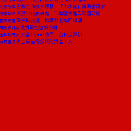
客製化商機大爆發 「小水管」策略當贏家
封面故事
大漲不代表復甦 半導體業進入戰國時期
行家熱評
歐美時裝週 掀銀髮老模回歸潮
國際視窗
投資最遙遠的距離
理財相對論
川普deport移民 台日反鬆綁
全球熱門字
世上最值得投資的資產：人
商周書摘