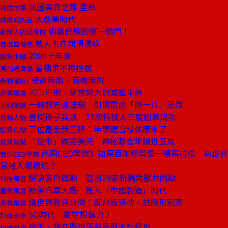
法國美食之都 里昂
封面故事
大創業時代
總編輯的話
組織修煉的第一扇門！
創辦人的活學院
敵人也在崩潰邊緣
商場自慢塾
2008十年後
趨勢中國
當蘋果不再性感
風尚經濟學
使命無價，商機無限
新物種Biz
可口可樂、麥當勞大掀減塑革命
產業風雲
一條超先進法規 引爆電商「倒一片」恐慌
火線話題
善使孫子兵法 73歲科技人三度創業成功
焦點人物
三位基金獎王牌：半導體雪球效應來了
投資焦點
「逆市」做空美元 神秘基金年賺近五成
投資焦點
商周CEO學院》如果百年經營是一場馬拉松 台企容
商周CEO學院
易掉入哪種坑？
解決客戶痛點 亞洲19家新獨角獸共同點
科技風雲
歐美汽車大廠 進入「中國製造」時代
產業風雲
讓世界看見台灣：逛台版築地、訪隱形冠軍
產業風雲
5G時代 贏在想像力！
封面故事
這天，我在西班牙看見飛天計程車
封面故事