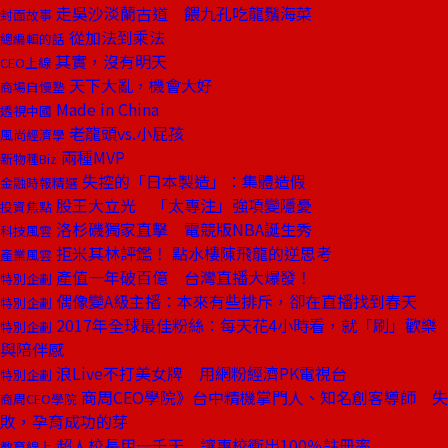
走吳沙淡蘭古道 餵九孔吃龍鬚海菜
封面故事
從加法到乘法
總編輯的話
其實，沒有明天
CEO上線
天下大亂，機會大好
商場自慢塾
Made in China
透視中國
老龍頭vs.小屁孩
風尚經濟學
兩種MVP
新物種Biz
失控的「日本製造」：集體造假
金融時報精選
股王大立光 「太專注」強項變隱憂
投資焦點
洛杉磯獨家直擊 電競版NBA誕生秀
科技風雲
拒米其林評鑑！ 點水樓陳飛龍的逆思考
產業風雲
產值一年破百億 台灣直播大爆發！
特別企劃
偶像變A級主播：本來有些排斥，卻在直播找到春天
特別企劃
2017年全球最佳粉絲：每天花4小時看，就「刷」歡樂
特別企劃
與陪伴感
浪Live不打美女牌 用網粉經濟PK電視台
特別企劃
商周CEO學院》台中精機掌門人、知名創客導師 失
商周CEO學院
敗，孕育成功的芽
超人校長用一千天 讓專校衝出100％註冊率
教育線上