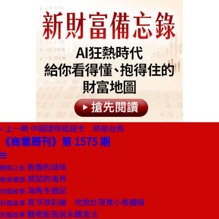
上一期
中國環保追殺令 終結台商
《商業周刊》第 1575 期
脫魯的滋味
開瓶之前
蔬菜的境界
旅食隨想
海角冬遊記
封面故事
賞浮球彩繪 吃魚灶現煮小卷麵線
封面故事
聽老船長說永續漁法
封面故事