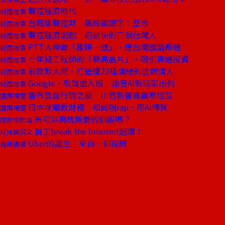
聲控經濟時代
封面故事
台廠賺聲控財 飆股關鍵字：整合
封面故事
聲控經濟崛起 跑最快的三個台灣人
封面故事
PTT大神做「雅婷一號」，連台灣國語都通
封面故事
七年級工程師的「樂高晶片」，吸引高通投資
封面故事
前微軟大將，打造懂22種情緒的雲端情人
封面故事
Google、軟銀搶入股 語音AI新玩家出列
封面故事
書市負面行銷之最 川普新書賣贏希拉蕊
國際視窗
日本寺廟救財務 和尚唱rap、用AI傳教
國際視窗
有可以高枕無憂的個股嗎？
理財相對論
員工break the Internet超讚！
戒掉爛英文
Uber的誕生 來自一個提問
商周書摘