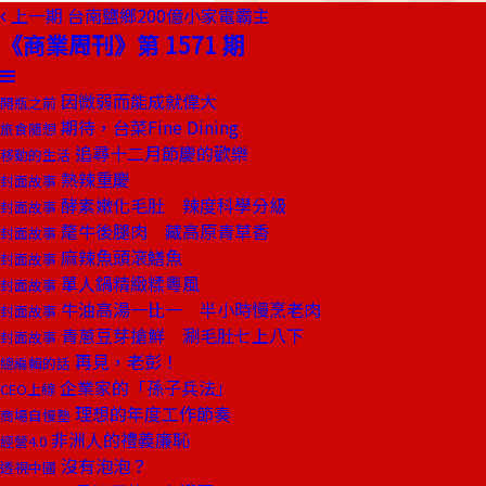
上一期
台南鹽鄉200億小家電霸主
《商業周刊》第 1571 期
因微弱而能成就偉大
開瓶之前
期待，台菜Fine Dining
旅食隨想
追尋十二月節慶的歡樂
移動的生活
熱辣重慶
封面故事
酵素嫩化毛肚 辣度科學分級
封面故事
氂牛後腿肉 藏高原青草香
封面故事
麻辣魚頭滾鱔魚
封面故事
單人鍋精緻糅粵風
封面故事
牛油高湯一比一 半小時慢烹老肉
封面故事
青蔥豆芽搶鮮 涮毛肚七上八下
封面故事
再見，老彭！
總編輯的話
企業家的「孫子兵法」
CEO上線
理想的年度工作節奏
商場自慢塾
非洲人的禮義廉恥
經營4.0
沒有泡泡？
透視中國