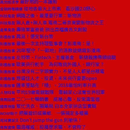
最好用的一本護照
風尚經濟學
從地表最大上市案 看沙國2.0野心
金融時報精選
網路之後，最重要行業：新物流
科技風雲
無人倉+無人車 電商二哥京東變新物流之王
科技風雲
壽險業富爸爸 拱出首檔廣告文創股
產業風雲
再見！便宜新台幣
封面故事
最後一次主持理監事會？彭淮南：是！
封面故事
20年堅守「一畝地」的清教徒總裁彭淮南
封面故事
比特幣、Fintech、主權基金 新總裁應帶頭挑戰
封面故事
歐美央行舵手 為何敢挑外國人、銀行家？
封面故事
台灣沒有二字頭實力，不是人人都是台積電
封面故事
想留住人才、投資，未來央行要更open
封面故事
匯率重點在「穩」，2018最怕利率升高
封面故事
平均19歲電競戰隊 靠輸家心法奪世界冠軍
人物特寫
二○一七暢銷書 底層心聲、反常識當道
商周話題
幫忙洗衣、開藥局 日本全家拚店型實驗
國際視窗
把藥錠印成藥紙 一張搞定多種藥
WOW!點子
Don't jump the gun 別搶快！
戒掉爛英文
職涯權威：投履歷求職，不管用了
商周書摘