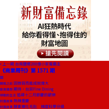
上一期
台南鹽鄉200億小家電霸主
《商業周刊》第 1571 期
因微弱而能成就偉大
開瓶之前
期待，台菜Fine Dining
旅食隨想
追尋十二月節慶的歡樂
移動的生活
熱辣重慶
封面故事
酵素嫩化毛肚 辣度科學分級
封面故事