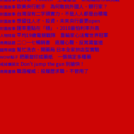
歐美央行舵手 為何敢挑外國人、銀行家？
封面故事
台灣沒有二字頭實力，不是人人都是台積電
封面故事
想留住人才、投資，未來央行要更open
封面故事
匯率重點在「穩」，2018最怕利率升高
封面故事
平均19歲電競戰隊 靠輸家心法奪世界冠軍
人物特寫
二○一七暢銷書 底層心聲、反常識當道
商周話題
幫忙洗衣、開藥局 日本全家拚店型實驗
國際視窗
把藥錠印成藥紙 一張搞定多種藥
WOW!點子
Don't jump the gun 別搶快！
戒掉爛英文
職涯權威：投履歷求職，不管用了
商周書摘