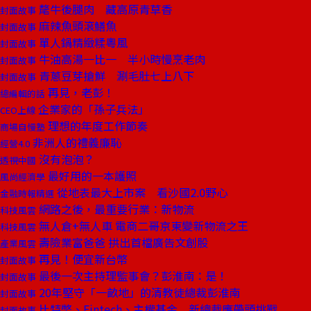
氂牛後腿肉 藏高原青草香
封面故事
麻辣魚頭滾鱔魚
封面故事
單人鍋精緻糅粵風
封面故事
牛油高湯一比一 半小時慢烹老肉
封面故事
青蔥豆芽搶鮮 涮毛肚七上八下
封面故事
再見，老彭！
總編輯的話
企業家的「孫子兵法」
CEO上線
理想的年度工作節奏
商場自慢塾
非洲人的禮義廉恥
經營4.0
沒有泡泡？
透視中國
最好用的一本護照
風尚經濟學
從地表最大上市案 看沙國2.0野心
金融時報精選
網路之後，最重要行業：新物流
科技風雲
無人倉+無人車 電商二哥京東變新物流之王
科技風雲
壽險業富爸爸 拱出首檔廣告文創股
產業風雲
再見！便宜新台幣
封面故事
最後一次主持理監事會？彭淮南：是！
封面故事
20年堅守「一畝地」的清教徒總裁彭淮南
封面故事
比特幣、Fintech、主權基金 新總裁應帶頭挑戰
封面故事