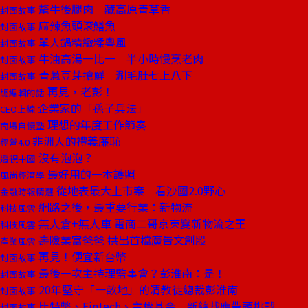
氂牛後腿肉 藏高原青草香
封面故事
麻辣魚頭滾鱔魚
封面故事
單人鍋精緻糅粵風
封面故事
牛油高湯一比一 半小時慢烹老肉
封面故事
青蔥豆芽搶鮮 涮毛肚七上八下
封面故事
再見，老彭！
總編輯的話
企業家的「孫子兵法」
CEO上線
理想的年度工作節奏
商場自慢塾
非洲人的禮義廉恥
經營4.0
沒有泡泡？
透視中國
最好用的一本護照
風尚經濟學
從地表最大上市案 看沙國2.0野心
金融時報精選
網路之後，最重要行業：新物流
科技風雲
無人倉+無人車 電商二哥京東變新物流之王
科技風雲
壽險業富爸爸 拱出首檔廣告文創股
產業風雲
再見！便宜新台幣
封面故事
最後一次主持理監事會？彭淮南：是！
封面故事
20年堅守「一畝地」的清教徒總裁彭淮南
封面故事
比特幣、Fintech、主權基金 新總裁應帶頭挑戰
封面故事