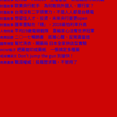
歐美央行舵手 為何敢挑外國人、銀行家？
封面故事
台灣沒有二字頭實力，不是人人都是台積電
封面故事
想留住人才、投資，未來央行要更open
封面故事
匯率重點在「穩」，2018最怕利率升高
封面故事
平均19歲電競戰隊 靠輸家心法奪世界冠軍
人物特寫
二○一七暢銷書 底層心聲、反常識當道
商周話題
幫忙洗衣、開藥局 日本全家拚店型實驗
國際視窗
把藥錠印成藥紙 一張搞定多種藥
WOW!點子
Don't jump the gun 別搶快！
戒掉爛英文
職涯權威：投履歷求職，不管用了
商周書摘