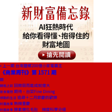
上一期
台南鹽鄉200億小家電霸主
《商業周刊》第 1571 期
因微弱而能成就偉大
開瓶之前
期待，台菜Fine Dining
旅食隨想
追尋十二月節慶的歡樂
移動的生活
熱辣重慶
封面故事
酵素嫩化毛肚 辣度科學分級
封面故事