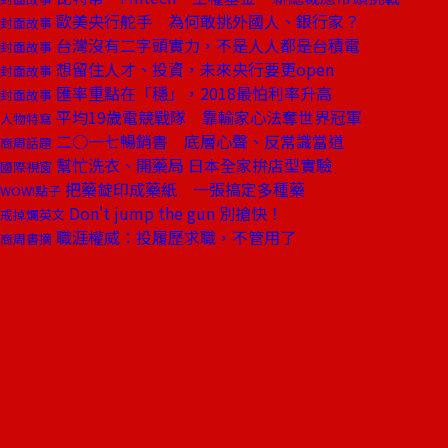
歐美央行舵手 為何敢挑外國人、銀行家？
封面故事
台灣沒有二字頭實力，不是人人都是台積電
封面故事
想留住人才、投資，未來央行要更open
封面故事
匯率重點在「穩」，2018最怕利率升高
封面故事
平均19歲電競戰隊 靠輸家心法奪世界冠軍
人物特寫
二○一七暢銷書 底層心聲、反常識當道
商周話題
幫忙洗衣、開藥局 日本全家拚店型實驗
國際視窗
把藥錠印成藥紙 一張搞定多種藥
WOW!點子
Don't jump the gun 別搶快！
戒掉爛英文
職涯權威：投履歷求職，不管用了
商周書摘