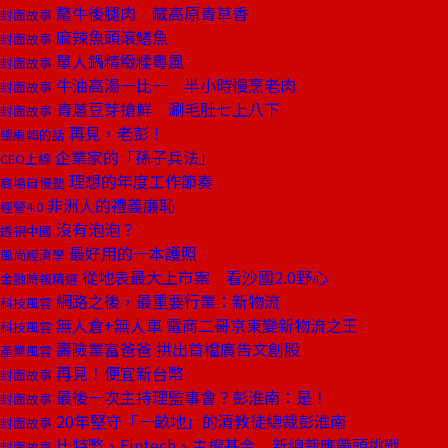
氂牛後腿肉 藏高原青草香
封面故事
麻辣魚頭滾鱔魚
封面故事
單人鍋精緻糅粵風
封面故事
牛油高湯一比一 半小時慢烹老肉
封面故事
青蔥豆芽搶鮮 涮毛肚七上八下
封面故事
再見，老彭！
總編輯的話
企業家的「孫子兵法」
CEO上線
理想的年度工作節奏
商場自慢塾
非洲人的禮義廉恥
經營4.0
沒有泡泡？
透視中國
最好用的一本護照
風尚經濟學
從地表最大上市案 看沙國2.0野心
金融時報精選
網路之後，最重要行業：新物流
科技風雲
無人倉+無人車 電商二哥京東變新物流之王
科技風雲
壽險業富爸爸 拱出首檔廣告文創股
產業風雲
再見！便宜新台幣
封面故事
最後一次主持理監事會？彭淮南：是！
封面故事
20年堅守「一畝地」的清教徒總裁彭淮南
封面故事
比特幣、Fintech、主權基金 新總裁應帶頭挑戰
封面故事