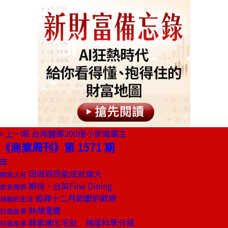
上一期
台南鹽鄉200億小家電霸主
《商業周刊》第 1571 期
因微弱而能成就偉大
開瓶之前
期待，台菜Fine Dining
旅食隨想
追尋十二月節慶的歡樂
移動的生活
熱辣重慶
封面故事
酵素嫩化毛肚 辣度科學分級
封面故事