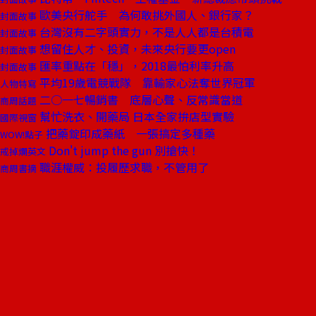
歐美央行舵手 為何敢挑外國人、銀行家？
封面故事
台灣沒有二字頭實力，不是人人都是台積電
封面故事
想留住人才、投資，未來央行要更open
封面故事
匯率重點在「穩」，2018最怕利率升高
封面故事
平均19歲電競戰隊 靠輸家心法奪世界冠軍
人物特寫
二○一七暢銷書 底層心聲、反常識當道
商周話題
幫忙洗衣、開藥局 日本全家拚店型實驗
國際視窗
把藥錠印成藥紙 一張搞定多種藥
WOW!點子
Don't jump the gun 別搶快！
戒掉爛英文
職涯權威：投履歷求職，不管用了
商周書摘