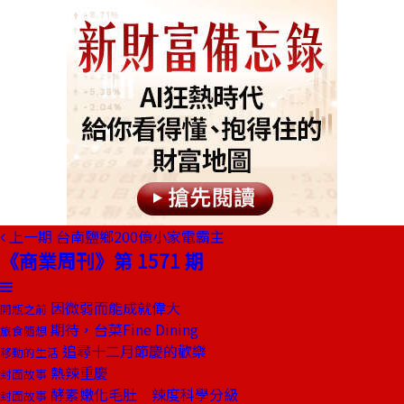
上一期
台南鹽鄉200億小家電霸主
《商業周刊》第 1571 期
因微弱而能成就偉大
開瓶之前
期待，台菜Fine Dining
旅食隨想
追尋十二月節慶的歡樂
移動的生活
熱辣重慶
封面故事
酵素嫩化毛肚 辣度科學分級
封面故事