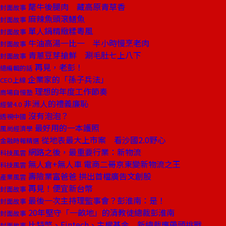
氂牛後腿肉 藏高原青草香
封面故事
麻辣魚頭滾鱔魚
封面故事
單人鍋精緻糅粵風
封面故事
牛油高湯一比一 半小時慢烹老肉
封面故事
青蔥豆芽搶鮮 涮毛肚七上八下
封面故事
再見，老彭！
總編輯的話
企業家的「孫子兵法」
CEO上線
理想的年度工作節奏
商場自慢塾
非洲人的禮義廉恥
經營4.0
沒有泡泡？
透視中國
最好用的一本護照
風尚經濟學
從地表最大上市案 看沙國2.0野心
金融時報精選
網路之後，最重要行業：新物流
科技風雲
無人倉+無人車 電商二哥京東變新物流之王
科技風雲
壽險業富爸爸 拱出首檔廣告文創股
產業風雲
再見！便宜新台幣
封面故事
最後一次主持理監事會？彭淮南：是！
封面故事
20年堅守「一畝地」的清教徒總裁彭淮南
封面故事
比特幣、Fintech、主權基金 新總裁應帶頭挑戰
封面故事