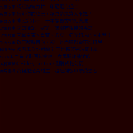
網紅總統力拚 印尼電商盛世
封面故事
告訴你們總統，讓更多投資人來這！
封面故事
貧民窟小子 十年變最夯網紅總統
封面故事
採訪後記：我第一次沒有相機的專訪
封面故事
直擊京東、淘寶、蝦皮 強攻印尼的大本營！
封面故事
政府喊新南向，卻一片面膜都賣不進印尼
封面故事
歐巴馬為你朗讀？ 正經搞笑網站竄出頭
國際視窗
有了時間糾察鐘 立馬脫離瞎忙族
WOW!點子
Bide your time 別聽成拖時間
戒掉爛英文
為何越是高材生 越是刻板印象受害者
商周書摘