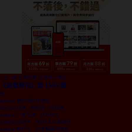
上一期
台商制勝 米其林一條街
《商業周刊》第 1565 期
藝術裡的甘迺迪
藝術門道
貝果、熱狗堡、肉桂捲
饕姊食記
一食入魂 日本和牛
封面故事
宮崎牛 烤3秒入口最剛好
封面故事
神戶牛 炙烤握壽司噴香
封面故事