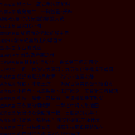
熊本牛 廣式手法蒸鮮甜
封面故事
鹿兒島牛 一碗嘗盡3美味
封面故事
你我身邊的數據大戰
總編輯的話
回家18小時
CEO上線
如何面對老闆的餿主意
商場自慢塾
創業經營路上的導盲犬
經營4.0
茅台的誘惑
透視中國
勞動為產業之母
風尚經濟學
Nike拚自動化 百萬勞工何去何從
金融時報精選
一例一休修法大漏洞：九五％企業違規不處罰
火線話題
虧損的電競界蘋果 為何市值贏宏碁
科技風雲
餐飲，才是王道！ 拆解百貨美食公司新浪潮
產業風雲
小南門、丸龜製麵、王座國際 美食街王者秘訣
產業風雲
引進一風堂、蔦屋的 百貨餐飲地下教父
產業風雲
王永慶的鋼鐵夢 一群老中鋼人幫他圓
產業風雲
安倍政治豪賭推一把 日股熱到明年！
投資焦點
打高通、啃蘋果？ 聯發科到底在漲什麼
投資焦點
三理由長線看多 國際生技股低接趁現在
投資焦點
商周創新之夜 看AI包辦你生活
商周話題