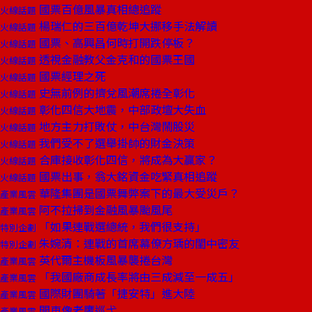
國票百億風暴真相總追蹤
火線話題
楊瑞仁的三百億乾坤大挪移手法解讀
火線話題
國票、高興昌何時打開跌停板？
火線話題
透視金融教父金克和的國票王國
火線話題
國票經理之死
火線話題
史無前例的擠兌風潮席捲全彰化
火線話題
彰化四信大地震，中部政壇大失血
火線話題
地方主力打敗仗，中台灣鬧股災
火線話題
我們受不了選舉掛帥的財金決策
火線話題
合庫接收彰化四信，將成為大贏家？
火線話題
國票出事，翁大銘資金吃緊真相追蹤
火線話題
華隆集團是國票舞弊案下的最大受災戶？
產業風雲
阿不拉掃到金融風暴颱風尾
產業風雲
「如果連戰選總統，我們很支持」
特別企劃
朱婉清：連戰的首席幕僚方瑀的閨中密友
特別企劃
英代爾主機板風暴襲捲台灣
產業風雲
「我國廠商成長率將由三成減至一成五」
產業風雲
國際財團騎著「捷安特」進大陸
產業風雲
開車像老鷹巡弋
產業風雲