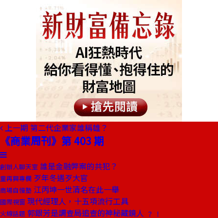
上一期
第二代企業家誰稱雄？
《商業周刊》第 403 期
誰是金融弊案的共犯？
創辦人聊天室
歹年冬遇歹大官
童再興專欄
江丙坤一世清名在此一舉
商場自慢塾
現代經理人，十五項流行工具
國際視窗
郭銀芳是調查局追查的神秘藏鏡人 ﹖﹗
火線話題